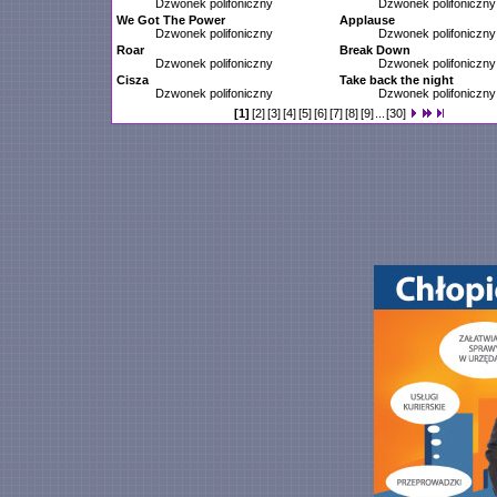
Dzwonek polifoniczny
Dzwonek polifoniczny
We Got The Power
Applause
Dzwonek polifoniczny
Dzwonek polifoniczny
Roar
Break Down
Dzwonek polifoniczny
Dzwonek polifoniczny
Cisza
Take back the night
Dzwonek polifoniczny
Dzwonek polifoniczny
[1]
[2]
[3]
[4]
[5]
[6]
[7]
[8]
[9]
...
[30]