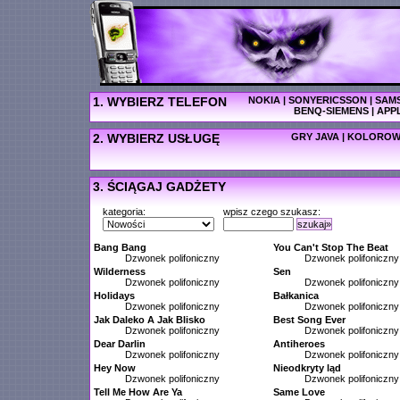
1. WYBIERZ TELEFON
NOKIA
|
SONYERICSSON
|
SAM
BENQ-SIEMENS
|
APP
2. WYBIERZ USŁUGĘ
GRY JAVA
|
KOLOROW
3. ŚCIĄGAJ GADŻETY
kategoria:
wpisz czego szukasz:
szukaj»
Bang Bang
You Can't Stop The Beat
Dzwonek polifoniczny
Dzwonek polifoniczny
Wilderness
Sen
Dzwonek polifoniczny
Dzwonek polifoniczny
Holidays
Bałkanica
Dzwonek polifoniczny
Dzwonek polifoniczny
Jak Daleko A Jak Blisko
Best Song Ever
Dzwonek polifoniczny
Dzwonek polifoniczny
Dear Darlin
Antiheroes
Dzwonek polifoniczny
Dzwonek polifoniczny
Hey Now
Nieodkryty ląd
Dzwonek polifoniczny
Dzwonek polifoniczny
Tell Me How Are Ya
Same Love