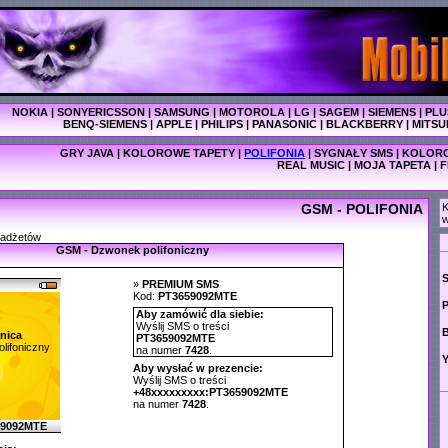
NOKIA
|
SONYERICSSON
|
SAMSUNG
|
MOTOROLA
|
LG
|
SAGEM
|
SIEMENS
|
PLU
BENQ-SIEMENS
|
APPLE
|
PHILIPS
|
PANASONIC
|
BLACKBERRY
|
MITSU
GRY JAVA
|
KOLOROWE TAPETY
|
POLIFONIA
|
SYGNAŁY SMS
|
KOLORO
REAL MUSIC
|
MOJA TAPETA
|
F
GSM - POLIFONIA
K
w
gadżetów
GSM - Dzwonek polifoniczny
»
PREMIUM SMS
Kod:
PT3659092MTE
P
Aby zamówić dla siebie:
Wyślij SMS o treści
nica
PT3659092MTE
lifoniczny
na numer
7428
.
Y
Aby wysłać w prezencie:
Wyślij SMS o treści
+48xxxxxxxxx:PT3659092MTE
na numer
7428
.
59092MTE