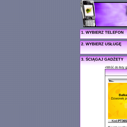
1. WYBIERZ TELEFON
2. WYBIERZ USŁUGĘ
3. ŚCIĄGAJ GADŻETY
«Wróć do listy 
Bałka
Dzwonek po
Kod:
PT36