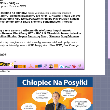
ia:
2PLN z VAT)
za
poprzez Premium SMS.
dostępna na telefony:
(kliknij w producenta, zobaczysz modele!)
S
BenQ-Siemens
Blackberry
Era
HP
HTC
Huawei
i-mate
Lenovo
hi
Motorola
NEC
Nokia
Panasonic
Philips
Play
Plusfon
Sagem
nyo
Sendo
Sferia
Sharp
Siemens
SonyEricsson
T-Mobile
nę z tym samym gadżetem dla telefonów innych marek:
-Siemens
BlackBerry
HTC (SPV)
LG
Mitsubishi
Motorola
Nokia
hilips
Plusfon
Sagem
Samsung
Sharp
Siemens
SonyEricsson
ć z tej usługi musisz mieć skonfigurowany telefon do połączeń z
aj z autokonfiguratora WAP Twojej sieci:
Plus GSM
,
Era
,
Orange
,
uwagi
gadżetów