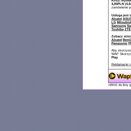
Koszt wysłan
4,00PLN (4,9
zamówienie 
Usługa jest 
Alcatel
ASU
LG
Mitsubis
Samsung
Sa
Toshiba
ZTE
Zobacz stro
Alcatel
BenQ
Panasonic
P
Aby skorzysta
WAP. Skorzyst
Play
.
Reklamacje i 
«Wróć do listy 