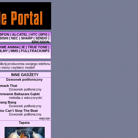
SFON
|
ALCATEL
|
HTC (SPV)
|
BISHI
|
NEC
|
SHARP
|
SENDO
|
ERICSSON
WE ANIMACJE
|
TRUE TONE
|
ILMY
|
MMS
|
FULLTRACK/MP3
liknij producenta swojego telefonu
 menu i wybierz model!
INNE GADŻETY
Dzwonek polifoniczny
Smack That
Dzwonek polifoniczny
orwanie Baltazara Gąbki
melodia z wieczorynki
Bang Bang
Dzwonek polifoniczny
ou Can't Stop The Beat
Dzwonek polifoniczny
więcej»
Tapeta