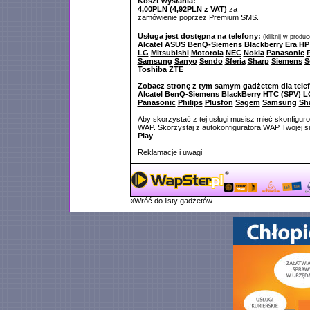
Koszt wysłania:
4,00PLN (4,92PLN z VAT)
za
zamówienie poprzez Premium SMS.
Usługa jest dostępna na telefony:
(kliknij w produ
Alcatel
ASUS
BenQ-Siemens
Blackberry
Era
HP
LG
Mitsubishi
Motorola
NEC
Nokia
Panasonic
P
Samsung
Sanyo
Sendo
Sferia
Sharp
Siemens
S
Toshiba
ZTE
Zobacz stronę z tym samym gadżetem dla tele
Alcatel
BenQ-Siemens
BlackBerry
HTC (SPV)
L
Panasonic
Philips
Plusfon
Sagem
Samsung
Sh
Aby skorzystać z tej usługi musisz mieć skonfigur
WAP. Skorzystaj z autokonfiguratora WAP Twojej si
Play
.
Reklamacje i uwagi
«Wróć do listy gadżetów