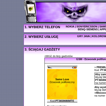
1. WYBIERZ TELEFON
NOKIA
|
SONYERICSSON
|
SAM
BENQ-SIEMENS
|
APP
2. WYBIERZ USŁUGĘ
GRY JAVA
|
KOLOROW
3. ŚCIĄGAJ GADŻETY
«Wróć do listy gadżetów
GSM - Dzwonek polifon
»
PREMI
Kod:
PT3
Aby zamó
Wyślij SM
Same Love
PT36590
Dzwonek polifoniczny
na nume
Aby wysł
Wyślij SMS
+48xxxx
na numer
Kod:
PT3659080MTE