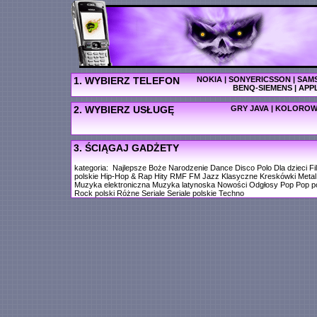
1. WYBIERZ TELEFON
NOKIA
|
SONYERICSSON
|
SAM
BENQ-SIEMENS
|
APP
2. WYBIERZ USŁUGĘ
GRY JAVA
|
KOLOROW
3. ŚCIĄGAJ GADŻETY
kategoria:
Najlepsze
Boże Narodzenie
Dance
Disco Polo
Dla dzieci
Fi
polskie
Hip-Hop & Rap
Hity RMF FM
Jazz
Klasyczne
Kreskówki
Metal
Muzyka elektroniczna
Muzyka latynoska
Nowości
Odgłosy
Pop
Pop po
Rock polski
Różne
Seriale
Seriale polskie
Techno