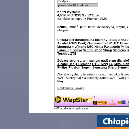
pozostało
10
znaków
Koszt wysłania:
4,00PLN (4,92PLN z VAT)
za
zamówienie poprzez Premium SMS.
Szukaj:
miłość
,
para
,
napis
,
dziewczyna
,
przytul
,
z
chłopiec
Usługa jest dostępna na telefony:
(kliknij w produ
Alcatel
ASUS
BenQ-Siemens
Era
HP
HTC
Huaw
Motorola
myPhone
NEC
Nokia
Panasonic
Phili
Samsung
Sanyo
Sendo
Sferia
Sharp
Siemens
S
Toshiba
ZTE
Zobacz stronę z tym samym gadżetem dla tele
Alcatel
BenQ-Siemens
HTC (SPV)
LG
Mitsubish
Philips
Plusfon
Sagem
Samsung
Sharp
Siemen
Aby skorzystać z tej usługi musisz mieć skonfigur
WAP. Skorzystaj z autokonfiguratora WAP Twojej si
Play
.
Reklamacje i uwagi
«Wróć do listy gadżetów