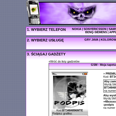
1. WYBIERZ TELEFON
NOKIA
|
SONYERICSSON
|
SAM
BENQ-SIEMENS
|
APP
2. WYBIERZ USŁUGĘ
GRY JAVA
|
KOLOROW
3. ŚCIĄGAJ GADŻETY
«Wróć do listy gadżetów
GSM - Moja tapeta
»
PREMI
Kod:
BT3
Aby zamó
Wyślij SM
BT3484
na nume
Aby wysł
Wyślij SMS
+48xxxx
:podpis
na numer
Kod:
BT3484896MTE
Podpisz grafikę: