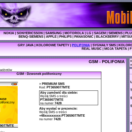
NOKIA
|
SONYERICSSON
|
SAMSUNG
|
MOTOROLA
|
LG
|
SAGEM
|
SIEMENS
|
PLU
BENQ-SIEMENS
|
APPLE
|
PHILIPS
|
PANASONIC
|
BLACKBERRY
|
MITSU
GRY JAVA
|
KOLOROWE TAPETY
|
POLIFONIA
|
SYGNAŁY SMS
|
KOLORO
REAL MUSIC
|
MOJA TAPETA
|
F
GSM - POLIFONIA
K
w
gadżetów
GSM - Dzwonek polifoniczny
»
PREMIUM SMS
Kod:
PT3659077MTE
T
Aby zamówić dla siebie:
Wyślij SMS o treści
ause
PT3659077MTE
lifoniczny
na numer
7428
.
Aby wysłać w prezencie:
Wyślij SMS o treści
+48xxxxxxxxx:PT3659077MTE
na numer
7428
.
59077MTE
G