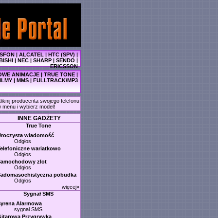
SFON
|
ALCATEL
|
HTC (SPV)
|
BISHI
|
NEC
|
SHARP
|
SENDO
|
ERICSSON
WE ANIMACJE
|
TRUE TONE
|
ILMY
|
MMS
|
FULLTRACK/MP3
liknij producenta swojego telefonu
 menu i wybierz model!
INNE GADŻETY
True Tone
Uroczysta wiadomość
Odgłos
elefoniczne wariatkowo
Odgłos
Samochodowy zlot
Odgłos
Sadomasochistyczna pobudka
Odgłos
więcej»
Sygnał SMS
Syrena Alarmowa
sygnał SMS
itarowa Przygrywka