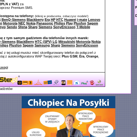
ia:
2PLN z VAT)
za
P
poprzez Premium SMS.
D
dostępna na telefony:
(kliknij w producenta, zobaczysz modele!)
S
BenQ-Siemens
Blackberry
Era
HP
HTC
Huawei
i-mate
Lenovo
hi
Motorola
NEC
Nokia
Panasonic
Philips
Play
Plusfon
Sagem
nyo
Sendo
Sferia
Sharp
Siemens
SonyEricsson
T-Mobile
nę z tym samym gadżetem dla telefonów innych marek:
-Siemens
BlackBerry
HTC (SPV)
LG
Mitsubishi
Motorola
Nokia
hilips
Plusfon
Sagem
Samsung
Sharp
Siemens
SonyEricsson
ć z tej usługi musisz mieć skonfigurowany telefon do połączeń z
aj z autokonfiguratora WAP Twojej sieci:
Plus GSM
,
Era
,
Orange
,
uwagi
gadżetów