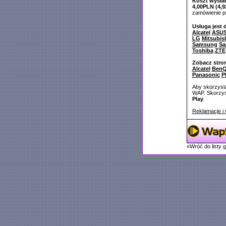
Koszt wysłan
4,00PLN (4,9
zamówienie 
Usługa jest 
Alcatel
ASU
LG
Mitsubis
Samsung
Sa
Toshiba
ZTE
Zobacz stro
Alcatel
BenQ
Panasonic
P
Aby skorzysta
WAP. Skorzyst
Play
.
Reklamacje i 
«Wróć do listy 