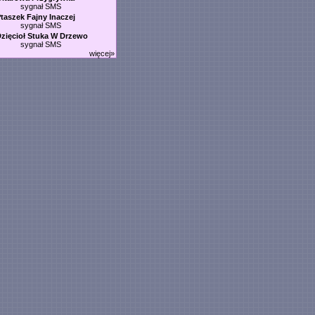
sygnał SMS
taszek Fajny Inaczej
sygnał SMS
zięcioł Stuka W Drzewo
sygnał SMS
więcej»