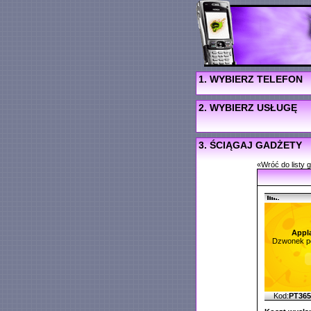
1. WYBIERZ TELEFON
2. WYBIERZ USŁUGĘ
3. ŚCIĄGAJ GADŻETY
«Wróć do listy 
Appl
Dzwonek po
Kod:
PT36