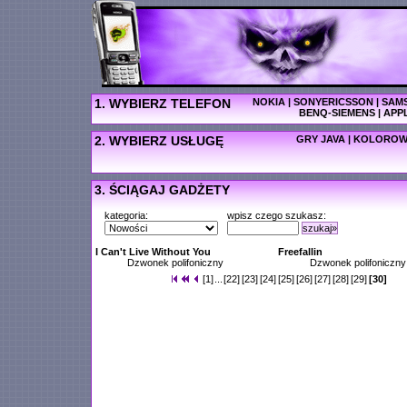
1. WYBIERZ TELEFON
NOKIA
|
SONYERICSSON
|
SAM
BENQ-SIEMENS
|
APP
2. WYBIERZ USŁUGĘ
GRY JAVA
|
KOLOROW
3. ŚCIĄGAJ GADŻETY
kategoria:
wpisz czego szukasz:
szukaj»
I Can't Live Without You
Freefallin
Dzwonek polifoniczny
Dzwonek polifoniczny
[1]
...
[22]
[23]
[24]
[25]
[26]
[27]
[28]
[29]
[30]