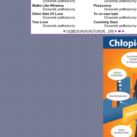
Dzwonek polifoniczny
Dzwonek polifoniczny
Walks Like Rihanna
Pożyczony
Dzwonek polifoniczny
Dzwonek polifoniczny
Other Side Of Love
To co nam było
Dzwonek polifoniczny
Dzwonek polifoniczny
True Love
Counting Stars
Dzwonek polifoniczny
Dzwonek polifoniczny
[1]
[2]
[3]
[4]
[5]
[6]
[7]
[8]
[9]
...
[30]