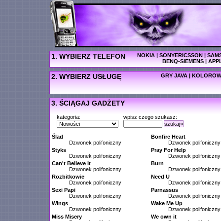
1. WYBIERZ TELEFON
NOKIA
|
SONYERICSSON
|
SAM
BENQ-SIEMENS
|
APP
2. WYBIERZ USŁUGĘ
GRY JAVA
|
KOLOROW
3. ŚCIĄGAJ GADŻETY
kategoria:
wpisz czego szukasz:
szukaj»
Ślad
Bonfire Heart
Dzwonek polifoniczny
Dzwonek polifoniczny
Styks
Pray For Help
Dzwonek polifoniczny
Dzwonek polifoniczny
Can't Believe It
Burn
Dzwonek polifoniczny
Dzwonek polifoniczny
Rozbitkowie
Need U
Dzwonek polifoniczny
Dzwonek polifoniczny
Sexi Papi
Parnassus
Dzwonek polifoniczny
Dzwonek polifoniczny
Wings
Wake Me Up
Dzwonek polifoniczny
Dzwonek polifoniczny
Miss Misery
We own it