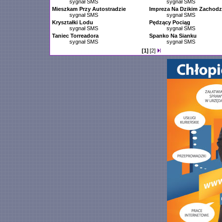
sygnał SMS
sygnał SMS
Mieszkam Przy Autostradzie
Impreza Na Dzikim Zachodz
sygnał SMS
sygnał SMS
Kryształki Lodu
Pędzący Pociąg
sygnał SMS
sygnał SMS
Taniec Torreadora
Spanko Na Sianku
sygnał SMS
sygnał SMS
[1]
[2]