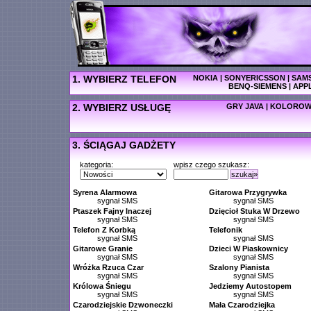
1. WYBIERZ TELEFON
NOKIA
|
SONYERICSSON
|
SAM
BENQ-SIEMENS
|
APP
2. WYBIERZ USŁUGĘ
GRY JAVA
|
KOLOROW
3. ŚCIĄGAJ GADŻETY
kategoria:
wpisz czego szukasz:
szukaj»
Syrena Alarmowa
Gitarowa Przygrywka
sygnał SMS
sygnał SMS
Ptaszek Fajny Inaczej
Dzięcioł Stuka W Drzewo
sygnał SMS
sygnał SMS
Telefon Z Korbką
Telefonik
sygnał SMS
sygnał SMS
Gitarowe Granie
Dzieci W Piaskownicy
sygnał SMS
sygnał SMS
Wróżka Rzuca Czar
Szalony Pianista
sygnał SMS
sygnał SMS
Królowa Śniegu
Jedziemy Autostopem
sygnał SMS
sygnał SMS
Czarodziejskie Dzwoneczki
Mała Czarodziejka