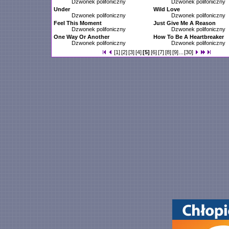
Dzwonek polifoniczny
Dzwonek polifoniczny
Under
Wild Love
Dzwonek polifoniczny
Dzwonek polifoniczny
Feel This Moment
Just Give Me A Reason
Dzwonek polifoniczny
Dzwonek polifoniczny
One Way Or Another
How To Be A Heartbreaker
Dzwonek polifoniczny
Dzwonek polifoniczny
[1]
[2]
[3]
[4]
[5]
[6]
[7]
[8]
[9]
...
[30]