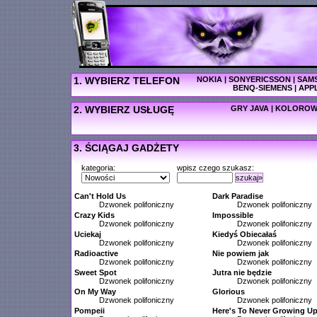
1. WYBIERZ TELEFON
NOKIA
|
SONYERICSSON
|
SAM
BENQ-SIEMENS
|
APP
2. WYBIERZ USŁUGĘ
GRY JAVA
|
KOLOROW
3. ŚCIĄGAJ GADŻETY
kategoria:
wpisz czego szukasz:
szukaj»
Can't Hold Us
Dark Paradise
Dzwonek polifoniczny
Dzwonek polifoniczny
Crazy Kids
Impossible
Dzwonek polifoniczny
Dzwonek polifoniczny
Uciekaj
Kiedyś Obiecałaś
Dzwonek polifoniczny
Dzwonek polifoniczny
Radioactive
Nie powiem jak
Dzwonek polifoniczny
Dzwonek polifoniczny
Sweet Spot
Jutra nie będzie
Dzwonek polifoniczny
Dzwonek polifoniczny
On My Way
Glorious
Dzwonek polifoniczny
Dzwonek polifoniczny
Pompeii
Here's To Never Growing U