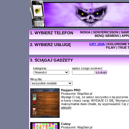
1. WYBIERZ TELEFON
NOKIA
|
SONYERICSSON
|
SAM
BENQ-SIEMENS
|
APP
2. WYBIERZ USŁUGĘ
GRY JAVA
|
KOLOROWE T
FILMY
|
TRUE 
3. ŚCIĄGAJ GADŻETY
kategoria:
wpisz czego szukasz:
szukaj»
filtruj dla:
Pasjans PRO
Producent: WapSter.pl
Wydaje Ci się, że wiesz wszystko o tej pozornie 
w karty i masz rację: WYDAJE CI SIĘ. Wystarcz
maksymalnie dwie chwile, by wyprowadzić Cię z b
więcej»
Cuksy
Producent: WapSter.pl