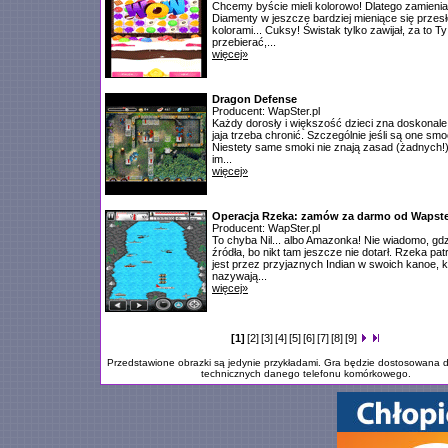
Chcemy byście mieli kolorowo! Dlatego zamieni
Diamenty w jeszcze bardziej mieniące się przesł
kolorami... Cuksy! Świstak tylko zawijał, za to 
przebierać,...
więcej»
Dragon Defense
Producent: WapSter.pl
Każdy dorosły i większość dzieci zna doskonale
jaja trzeba chronić. Szczególnie jeśli są one sm
Niestety same smoki nie znają zasad (żadnych!)
im...
więcej»
Operacja Rzeka: zamów za darmo od Wapste
Producent: WapSter.pl
To chyba Nil... albo Amazonka! Nie wiadomo, gdzi
źródła, bo nikt tam jeszcze nie dotarł. Rzeka pa
jest przez przyjaznych Indian w swoich kanoe, k
nazywają...
więcej»
[1]
[2]
[3]
[4]
[5]
[6]
[7]
[8]
[9]
Przedstawione obrazki są jedynie przykładami. Gra będzie dostosowana d
technicznych danego telefonu komórkowego.