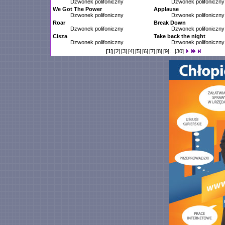
Dzwonek polifoniczny
Dzwonek polifoniczny
We Got The Power
Applause
Dzwonek polifoniczny
Dzwonek polifoniczny
Roar
Break Down
Dzwonek polifoniczny
Dzwonek polifoniczny
Cisza
Take back the night
Dzwonek polifoniczny
Dzwonek polifoniczny
[1]
[2]
[3]
[4]
[5]
[6]
[7]
[8]
[9]
...
[30]