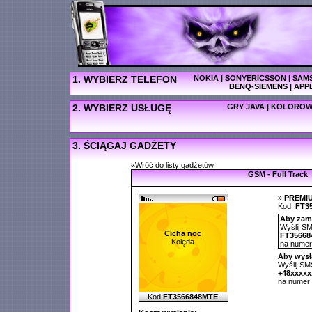
1. WYBIERZ TELEFON
NOKIA
|
SONYERICSSON
|
SAM
BENQ-SIEMENS
|
APP
2. WYBIERZ USŁUGĘ
GRY JAVA
|
KOLOROW
3. ŚCIĄGAJ GADŻETY
«Wróć do listy gadżetów
GSM - Full Track
»
PREMI
Kod:
FT3
Aby zamó
Wyślij SM
Cicha noc
FT35668
Kolęda
na nume
Aby wysł
Wyślij SMS
+48xxxx
na numer
Kod:
FT3566848MTE