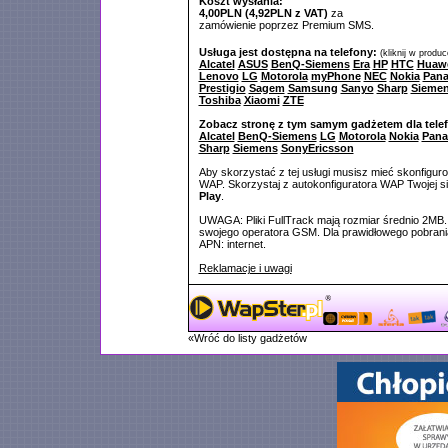
Koszt wysłania:
4,00PLN (4,92PLN z VAT)
za
zamówienie poprzez Premium SMS.
Usługa jest dostępna na telefony:
(kliknij w produ
Alcatel
ASUS
BenQ-Siemens
Era
HP
HTC
Huaw
Lenovo
LG
Motorola
myPhone
NEC
Nokia
Pana
Prestigio
Sagem
Samsung
Sanyo
Sharp
Sieme
Toshiba
Xiaomi
ZTE
Zobacz stronę z tym samym gadżetem dla tele
Alcatel
BenQ-Siemens
LG
Motorola
Nokia
Pana
Sharp
Siemens
SonyEricsson
Aby skorzystać z tej usługi musisz mieć skonfigur
WAP. Skorzystaj z autokonfiguratora WAP Twojej si
Play
.
UWAGA: Pliki FullTrack mają rozmiar średnio 2MB.
swojego operatora GSM. Dla prawidłowego pobrani
APN: internet.
Reklamacje i uwagi
«Wróć do listy gadżetów