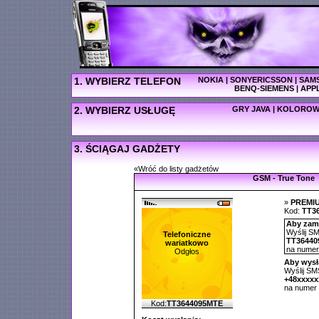
1. WYBIERZ TELEFON
NOKIA
|
SONYERICSSON
|
SAM
BENQ-SIEMENS
|
APP
2. WYBIERZ USŁUGĘ
GRY JAVA
|
KOLOROW
3. ŚCIĄGAJ GADŻETY
«Wróć do listy gadżetów
GSM - True Tone
»
PREMI
Kod:
TT3
Aby zamó
Wyślij SM
Telefoniczne
TT36440
wariatkowo
na nume
Odgłos
Aby wysł
Wyślij SMS
+48xxxx
na numer
Kod:
TT3644095MTE