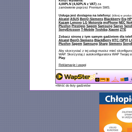
Koszt wysłania:
4,00PLN (4,92PLN z VAT)
za
zamówienie poprzez Premium SMS.
Usługa jest dostępna na telefony:
(kliknij w produ
Alcatel
ASUS
BenQ-Siemens
Blackberry
Era
HP
Kazam
Lenovo
LG
Motorola
myPhone
NEC
Nok
Plusfon
Prestigio
Sagem
Samsung
Sanyo
Send
SonyEricsson
T-Mobile
Toshiba
Xiaomi
ZTE
Zobacz stronę z tym samym gadżetem dla tele
Alcatel
BenQ-Siemens
BlackBerry
HTC (SPV)
L
Plusfon
Sagem
Samsung
Sharp
Siemens
SonyE
Aby skorzystać z tej usługi musisz mieć skonfigur
WAP. Skorzystaj z autokonfiguratora WAP Twojej si
Play
.
Reklamacje i uwagi
«Wróć do listy gadżetów