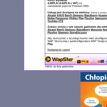
Koszt wysłania:
4,00PLN (4,92PLN z VAT)
za
zamówienie poprzez Premium SMS.
Usługa jest dostępna na telefony:
(kliknij w produ
Alcatel
ASUS
BenQ-Siemens
Blackberry
Huawe
Nokia
Panasonic
Philips
Play
Plusfon
Samsung
Toshiba
ZTE
Zobacz stronę z tym samym gadżetem dla tele
Alcatel
BenQ-Siemens
BlackBerry
Motorola
Nok
Plusfon
Siemens
SonyEricsson
Aby skorzystać z tej usługi musisz mieć skonfigur
WAP. Skorzystaj z autokonfiguratora WAP Twojej si
Play
.
Reklamacje i uwagi
«Wróć do listy gadżetów