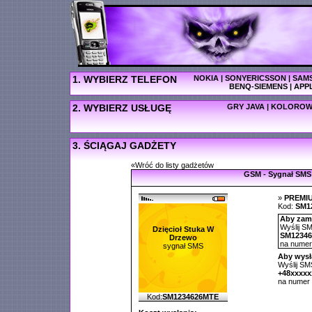
1. WYBIERZ TELEFON
NOKIA
|
SONYERICSSON
|
SAM
BENQ-SIEMENS
|
APP
2. WYBIERZ USŁUGĘ
GRY JAVA
|
KOLOROW
3. ŚCIĄGAJ GADŻETY
«Wróć do listy gadżetów
GSM - Sygnał SMS
»
PREMI
Kod:
SM1
Aby zamó
Wyślij SM
Dzięcioł Stuka W
SM1234
Drzewo
na nume
sygnał SMS
Aby wysł
Wyślij SMS
+48xxxx
na numer
Kod:
SM1234626MTE