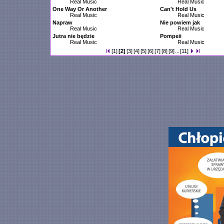
Real Music
Real Music
One Way Or Another
Can't Hold Us
Real Music
Real Music
Napraw
Nie powiem jak
Real Music
Real Music
Jutra nie będzie
Pompeii
Real Music
Real Music
[1]
[2]
[3]
[4]
[5]
[6]
[7]
[8]
[9]
...
[11]