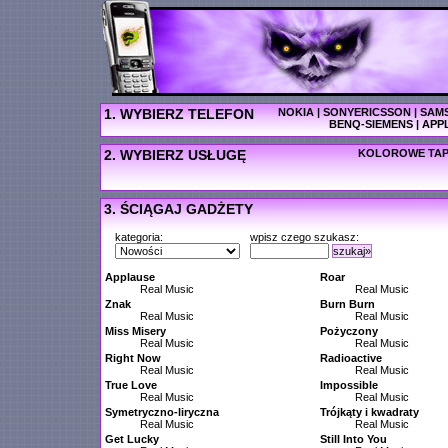
1. WYBIERZ TELEFON
NOKIA
|
SONYERICSSON
|
SAM
BENQ-SIEMENS
|
APP
2. WYBIERZ USŁUGĘ
KOLOROWE TAP
3. ŚCIĄGAJ GADŻETY
kategoria:
wpisz czego szukasz:
szukaj»
Applause
Roar
Real Music
Real Music
Znak
Burn Burn
Real Music
Real Music
Miss Misery
Pożyczony
Real Music
Real Music
Right Now
Radioactive
Real Music
Real Music
True Love
Impossible
Real Music
Real Music
Symetryczno-liryczna
Trójkąty i kwadraty
Real Music
Real Music
Get Lucky
Still Into You