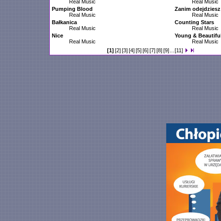
Real Music
Real Music
Pumping Blood
Zanim odejdziesz
Real Music
Real Music
Bałkanica
Counting Stars
Real Music
Real Music
Nice
Young & Beautifu
Real Music
Real Music
[1]
[2]
[3]
[4]
[5]
[6]
[7]
[8]
[9]
...
[11]