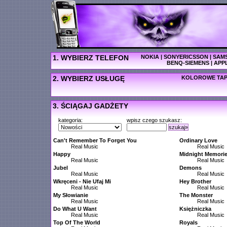
1. WYBIERZ TELEFON
NOKIA
|
SONYERICSSON
|
SAM
BENQ-SIEMENS
|
APP
2. WYBIERZ USŁUGĘ
KOLOROWE TAP
3. ŚCIĄGAJ GADŻETY
kategoria:
wpisz czego szukasz:
szukaj»
Can't Remember To Forget You
Ordinary Love
Real Music
Real Music
Happy
Midnight Memori
Real Music
Real Music
Jubel
Demons
Real Music
Real Music
Wkręceni - Nie Ufaj Mi
Hey Brother
Real Music
Real Music
My Słowianie
The Monster
Real Music
Real Music
Do What U Want
Księżniczka
Real Music
Real Music
Top Of The World
Royals