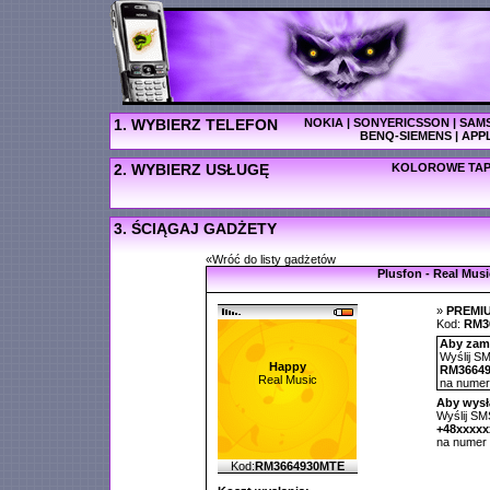
1. WYBIERZ TELEFON
NOKIA
|
SONYERICSSON
|
SAM
BENQ-SIEMENS
|
APP
2. WYBIERZ USŁUGĘ
KOLOROWE TAP
3. ŚCIĄGAJ GADŻETY
«Wróć do listy gadżetów
Plusfon - Real Musi
»
PREMI
Kod:
RM3
Aby zamó
Wyślij SM
Happy
RM3664
Real Music
na nume
Aby wysł
Wyślij SMS
+48xxxx
na numer
Kod:
RM3664930MTE