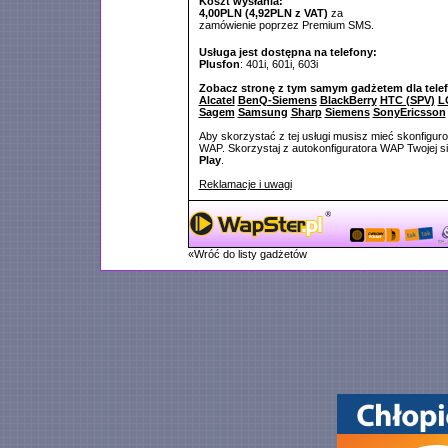
Koszt wysłania:
4,00PLN (4,92PLN z VAT)
za
zamówienie poprzez Premium SMS.
Usługa jest dostępna na telefony:
Plusfon
: 401i, 601i, 603i
Zobacz stronę z tym samym gadżetem dla tele
Alcatel
BenQ-Siemens
BlackBerry
HTC (SPV)
L
Sagem
Samsung
Sharp
Siemens
SonyEricsson
Aby skorzystać z tej usługi musisz mieć skonfigur
WAP. Skorzystaj z autokonfiguratora WAP Twojej si
Play
.
Reklamacje i uwagi
«Wróć do listy gadżetów