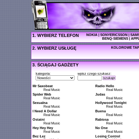
1. WYBIERZ TELEFON
NOKIA
|
SONYERICSSON
|
SAM
BENQ-SIEMENS
|
APP
2. WYBIERZ USŁUGĘ
KOLOROWE TAP
3. ŚCIĄGAJ GADŻETY
kategoria:
wpisz czego szukasz:
szukaj»
Mr Saxobeat
Radio Hello
Real Music
Real Music
Spider Web
Judas
Real Music
Real Music
Sexualna
Hollywood Tonight
Real Music
Real Music
I Need A Dollar
Buena
Real Music
Real Music
Ostatni
Rabiosa
Real Music
Real Music
Hey Hey Hey
No One
Real Music
Real Music
Bez Łez
Losing Control