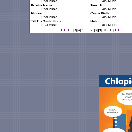
Real Music
Real Music
Przebudzenie
Teraz Tu
Real Music
Real Music
Mirrors
Castle Walls
Real Music
Real Music
Till The World Ends
Hello
Real Music
Real Music
[1]
...
[3]
[4]
[5]
[6]
[7]
[8]
[9]
[10]
[11]