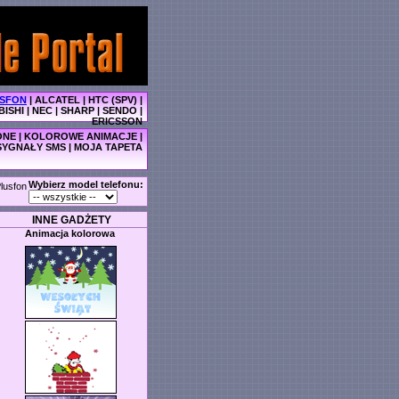
SFON
|
ALCATEL
|
HTC (SPV)
|
BISHI
|
NEC
|
SHARP
|
SENDO
|
ERICSSON
ONE
|
KOLOROWE ANIMACJE
|
SYGNAŁY SMS
|
MOJA TAPETA
Wybierz model telefonu:
lusfon
INNE GADŻETY
Animacja kolorowa