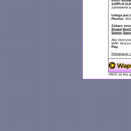
Koszt wysłan
4,00PLN (4,9
zamówienie 
Usługa jest 
Plusfon
: 401i
Zobacz stro
Alcatel
BenQ
Sagem
Sam
Aby skorzysta
WAP. Skorzyst
Play
.
Reklamacje i 
«Wróć do listy 