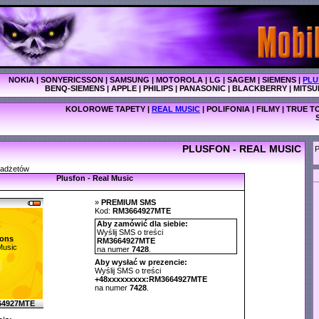
NOKIA
|
SONYERICSSON
|
SAMSUNG
|
MOTOROLA
|
LG
|
SAGEM
|
SIEMENS
|
PLU
BENQ-SIEMENS
|
APPLE
|
PHILIPS
|
PANASONIC
|
BLACKBERRY
|
MITSU
KOLOROWE TAPETY
|
REAL MUSIC
|
POLIFONIA
|
FILMY
|
TRUE T
PLUSFON - REAL MUSIC
P
gadżetów
Plusfon - Real Music
»
PREMIUM SMS
Kod:
RM3664927MTE
Aby zamówić dla siebie:
Wyślij SMS o treści
ons
RM3664927MTE
Music
na numer
7428
.
Aby wysłać w prezencie:
Wyślij SMS o treści
+48xxxxxxxxx:RM3664927MTE
na numer
7428
.
64927MTE