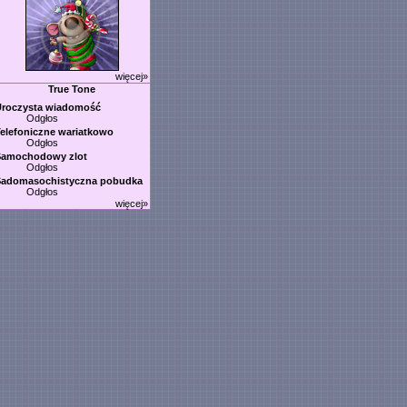
więcej»
True Tone
Uroczysta wiadomość
Odgłos
elefoniczne wariatkowo
Odgłos
Samochodowy zlot
Odgłos
Sadomasochistyczna pobudka
Odgłos
więcej»