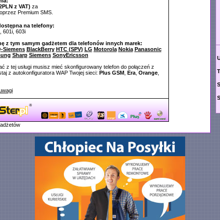
ia:
2PLN z VAT)
za
poprzez Premium SMS.
dostępna na telefony:
, 601i, 603i
nę z tym samym gadżetem dla telefonów innych marek:
-Siemens
BlackBerry
HTC (SPV)
LG
Motorola
Nokia
Panasonic
sung
Sharp
Siemens
SonyEricsson
ć z tej usługi musisz mieć skonfigurowany telefon do połączeń z
T
aj z autokonfiguratora WAP Twojej sieci:
Plus GSM
,
Era
,
Orange
,
uwagi
gadżetów