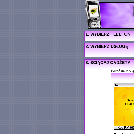
1. WYBIERZ TELEFON
2. WYBIERZ USŁUGĘ
3. ŚCIĄGAJ GADŻETY
«Wróć do listy 
Dem
Real 
Kod:
RM36