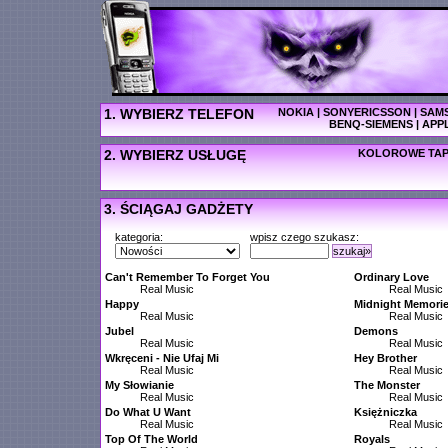
1. WYBIERZ TELEFON
NOKIA
|
SONYERICSSON
|
SAM
BENQ-SIEMENS
|
APP
2. WYBIERZ USŁUGĘ
KOLOROWE TAP
3. ŚCIĄGAJ GADŻETY
kategoria:
wpisz czego szukasz:
szukaj»
Can't Remember To Forget You
Ordinary Love
Real Music
Real Music
Happy
Midnight Memori
Real Music
Real Music
Jubel
Demons
Real Music
Real Music
Wkręceni - Nie Ufaj Mi
Hey Brother
Real Music
Real Music
My Słowianie
The Monster
Real Music
Real Music
Do What U Want
Księżniczka
Real Music
Real Music
Top Of The World
Royals