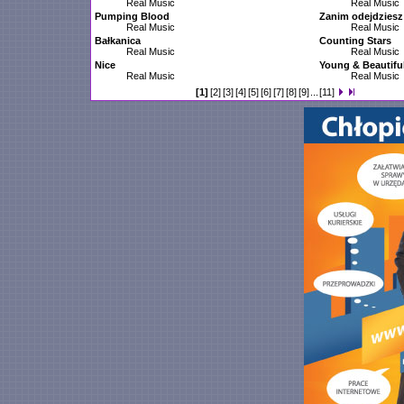
Real Music
Real Music
Pumping Blood
Zanim odejdziesz
Real Music
Real Music
Bałkanica
Counting Stars
Real Music
Real Music
Nice
Young & Beautifu
Real Music
Real Music
[1]
[2]
[3]
[4]
[5]
[6]
[7]
[8]
[9]
...
[11]