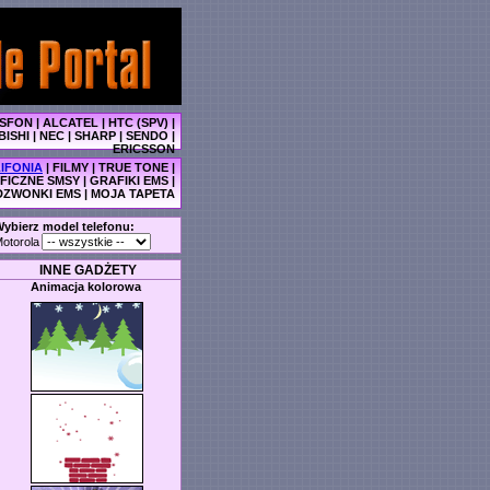
SFON
|
ALCATEL
|
HTC (SPV)
|
BISHI
|
NEC
|
SHARP
|
SENDO
|
ERICSSON
IFONIA
|
FILMY
|
TRUE TONE
|
FICZNE SMSY
|
GRAFIKI EMS
|
DZWONKI EMS
|
MOJA TAPETA
ybierz model telefonu:
otorola
INNE GADŻETY
Animacja kolorowa