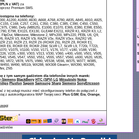
ia:
2PLN z VAT)
za
poprzez Premium SMS.
dostępna na telefony:
000, A1200, A1600, A630, A668, A768, A780, A835, A845, A910, A925,
C155, C168, C257, C261, C350, C380, C385, C390, C450, C550,
C975, C980, Defy (MB525), E1000, E1070, E365, E380, E398, E550,
E790, E798, EX115, EX130, GLEAM EX211, KRZR K1, KRZR K3, L2,
 FlipOut, Milestone, Milestone 2, MPx200, MPx220, PEBL U6, Q9,
6, RAZR V3, RAZR V3i, RAZR V3x, RAZR V3xx, RAZR2 V8,
IZR Z10, RIZR Z3, RIZR Z6 (ROKR Z6), RIZR Z8, ROKR E1,
T
KR E6, ROKR E8, ROKR Z6W, SLVR L7, SLVR L9, T720i, T722i,
1070, V1075, V1100, V150, V171, V176, V177, v180, V188, V190,
226, V235, v300, V303, V313, V330, V360, v400, v500, V501, V505,
540, V545, V547, V550, V551, V555, V557, V560, v600, V620, V635,
v80, V872, V878, V975, V980, VE538, VE66, W375, W377, W385,
 W450, W490, W510i, WX288, WX308 Gleam+, WX390, WX395,
ini, ZN5
nę z tym samym gadżetem dla telefonów innych marek:
-Siemens
BlackBerry
HTC (SPV)
LG
Mitsubishi
Nokia
hilips
Plusfon
Sagem
Samsung
Sharp
Siemens
SonyEricsson
ć z tej usługi musisz mieć skonfigurowany telefon do połączeń z
aj z autokonfiguratora WAP Twojej sieci:
Plus GSM
,
Era
,
Orange
,
uwagi
gadżetów