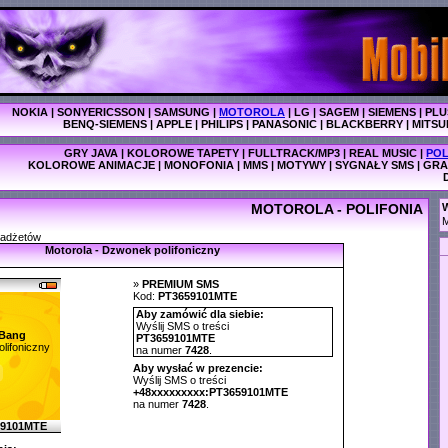
NOKIA
|
SONYERICSSON
|
SAMSUNG
|
MOTOROLA
|
LG
|
SAGEM
|
SIEMENS
|
PLU
BENQ-SIEMENS
|
APPLE
|
PHILIPS
|
PANASONIC
|
BLACKBERRY
|
MITSU
GRY JAVA
|
KOLOROWE TAPETY
|
FULLTRACK/MP3
|
REAL MUSIC
|
POL
KOLOROWE ANIMACJE
|
MONOFONIA
|
MMS
|
MOTYWY
|
SYGNAŁY SMS
|
GRA
MOTOROLA - POLIFONIA
W
M
gadżetów
Motorola - Dzwonek polifoniczny
»
PREMIUM SMS
Kod:
PT3659101MTE
Aby zamówić dla siebie:
Wyślij SMS o treści
Bang
PT3659101MTE
lifoniczny
na numer
7428
.
Aby wysłać w prezencie:
Wyślij SMS o treści
+48xxxxxxxxx:PT3659101MTE
na numer
7428
.
59101MTE