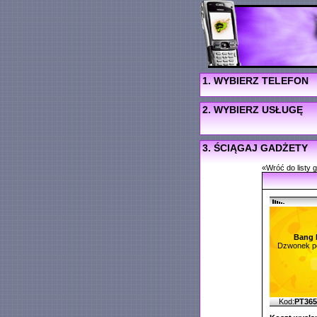
1. WYBIERZ TELEFON
2. WYBIERZ USŁUGĘ
3. ŚCIĄGAJ GADŻETY
«Wróć do listy 
Bang 
Dzwonek po
Kod:
PT36