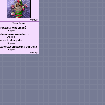
więcej»
True Tone
Uroczysta wiadomość
Odgłos
elefoniczne wariatkowo
Odgłos
Samochodowy zlot
Odgłos
Sadomasochistyczna pobudka
Odgłos
więcej»