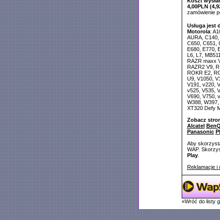
Koszt wysłan
4,00PLN (4,9
zamówienie 
Usługa jest 
Motorola
: A1
AURA, C140, 
C650, C651, 
E680, E770, 
L6, L7, MB511
RAZR maxx V
RAZR2 V9, R
ROKR E2, RO
U9, V1050, V
V191, v220, V
v525, V535, V
V690, V750, 
W388, W397,
XT320 Defy M
Zobacz stro
Alcatel
BenQ
Panasonic
P
Aby skorzysta
WAP. Skorzyst
Play
.
Reklamacje i 
«Wróć do listy 