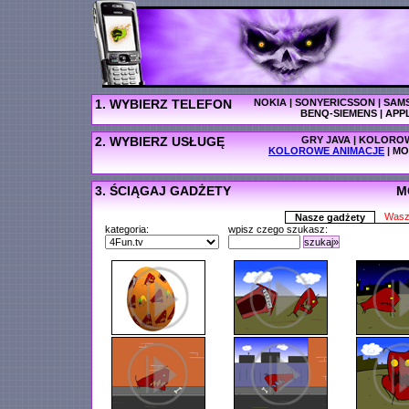
1. WYBIERZ TELEFON
NOKIA
|
SONYERICSSON
|
SAM
BENQ-SIEMENS
|
APP
2. WYBIERZ USŁUGĘ
GRY JAVA
|
KOLOROW
KOLOROWE ANIMACJE
|
MO
3. ŚCIĄGAJ GADŻETY
M
Wasz
Nasze gadżety
kategoria:
wpisz czego szukasz:
szukaj»