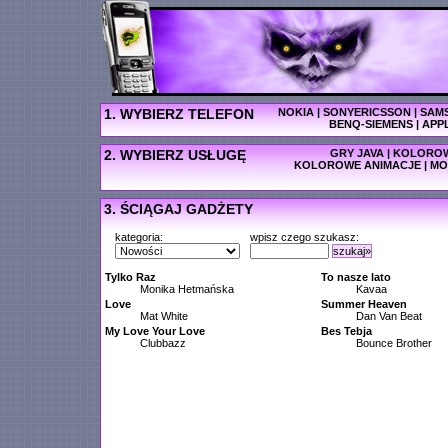
1. WYBIERZ TELEFON
NOKIA
|
SONYERICSSON
|
SAM
BENQ-SIEMENS
|
APP
2. WYBIERZ USŁUGĘ
GRY JAVA
|
KOLOROW
KOLOROWE ANIMACJE
|
MO
3. ŚCIĄGAJ GADŻETY
kategoria:
wpisz czego szukasz:
szukaj»
Tylko Raz
To nasze lato
Monika Hetmańska
Kavaa
Love
Summer Heaven
Mat White
Dan Van Beat
My Love Your Love
Bes Tebja
Clubbazz
Bounce Brother