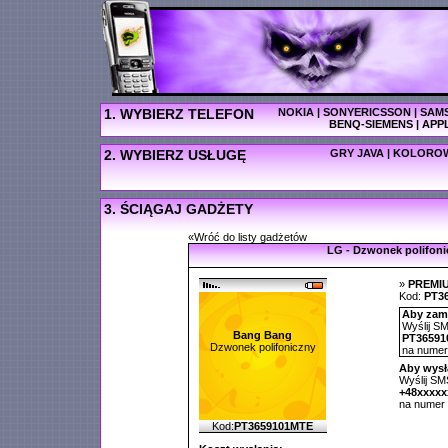
1. WYBIERZ TELEFON
NOKIA
|
SONYERICSSON
|
SAM
BENQ-SIEMENS
|
APP
2. WYBIERZ USŁUGĘ
GRY JAVA
|
KOLOROW
3. ŚCIĄGAJ GADŻETY
«Wróć do listy gadżetów
LG - Dzwonek polifoni
»
PREMI
Kod:
PT3
Aby zamó
Wyślij SM
Bang Bang
PT36591
Dzwonek polifoniczny
na nume
Aby wysł
Wyślij SMS
+48xxxx
na numer
Kod:
PT3659101MTE