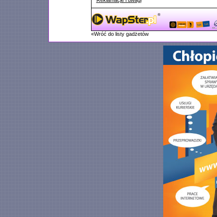
Reklamacje i uwagi
«Wróć do listy gadżetów