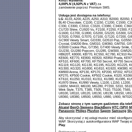
Koszt wysłania:
4,00PLN (4,92PLN z VAT)
za
zamówienie poprzez Premium SMS.
Usługa jest dostępna na telefony:
LG
: A133, A200, A225, A250, A310, B2000, B2050,
BL40 Chocolate, C1100, C1150, C1200, C1500, C2
C330, C3300, C3310, C3320, C3380, C3400, C360
CU720 Shine, CU920 Vu, F2100, F2250, F2300, F2
G1600, G1700, G1800, G5200, G5220, G5300, G5
G7020, G7050, G7070, G7100, G7120, G7200, G8
GC900 Viewty Smart, GD330, GD510 Pop, GD550 
Crystal, GM200 Brio, GM310, GM360, GM750, GR
GS500 Cookie Plus, GT350, GT400 Viewty Smile, 
GU230, GU280 Popcorn, GU285, GW300, GW520,
HB620T, K8000, KB770, KC550, KC780, KC910 Ren
KE600, KE770, KE800, KE820, KE850 Prada, KE97
KF510, KF600, KF700, KF750 Secret, KF755 Secre
KG119, KG120, KG130, KG195, KG220, KG225, K
KG300, KG320, KG800, KG810, KG920, KM380, KM
KM900 Arena, KP130, KP170, KP200, KP202, KP22
KP270, KP500 Cookie, KP502 Cookie, KS20, KS36
KT610, KU250, KU310, KU311, KU380, KU385, KU
KU970 Shine, KU990 Viewty, L1100, L1150, L1200, 
L600V, M4410, M6100, MG280, P7200, S310, S510
Wink Style, T375, T385, T505, T510, T5100, T565
U8100, U8110, U8120, U8130, U8138, U8150, U81
U8360, U8380, U8500, U8550, U880, U900, W702
Zobacz stronę z tym samym gadżetem dla tele
Alcatel
BenQ-Siemens
BlackBerry
HTC (SPV)
M
Panasonic
Philips
Plusfon
Sagem
Samsung
Sh
Aby skorzystać z tej usługi musisz mieć skonfigur
WAP. Skorzystaj z autokonfiguratora WAP Twojej si
Play
.