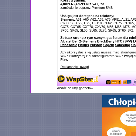
Koszt wysłania:
4,00PLN (4,92PLN z VAT)
za
zamówienie poprzez Premium SMS.
Usługa jest dostępna na telefony:
Siemens
: A31, A60, A62, A65, A75, AF51, AL21, AP
C60, C65, C72, C75, CF110, CF62, CF75, CFX65,
CX75, CXT65, CXT70, CXV70, M55, M65, M75, MC6
SF65, SK65, SL55, SL65, SL75, SP65, ST60, SX1,
Zobacz stronę z tym samym gadżetem dla tele
Alcatel
BenQ-Siemens
BlackBerry
HTC (SPV)
L
Panasonic
Philips
Plusfon
Sagem
Samsung
Sh
Aby skorzystać z tej usługi musisz mieć skonfigur
WAP. Skorzystaj z autokonfiguratora WAP Twojej si
Play
.
Reklamacje i uwagi
«Wróć do listy gadżetów