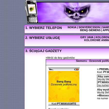
1. WYBIERZ TELEFON
NOKIA
|
SONYERICSSON
|
SAM
BENQ-SIEMENS
|
APP
2. WYBIERZ USŁUGĘ
GRY JAVA
|
KOLOROW
KOLOROWE ANIM
3. ŚCIĄGAJ GADŻETY
«Wróć do listy gadżetów
Siemens - Dzwonek polif
»
PREMI
Kod:
PT3
Aby zamó
Wyślij SM
Bang Bang
PT36591
Dzwonek polifoniczny
na nume
Aby wysł
Wyślij SMS
+48xxxx
na numer
Kod:
PT3659101MTE