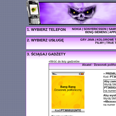
1. WYBIERZ TELEFON
NOKIA
|
SONYERICSSON
|
SAM
BENQ-SIEMENS
|
APP
2. WYBIERZ USŁUGĘ
GRY JAVA
|
KOLOROWE T
FILMY
|
TRUE 
3. ŚCIĄGAJ GADŻETY
«Wróć do listy gadżetów
Alcatel - Dzwonek polifo
»
PREMI
Kod:
PT3
Aby zamó
Wyślij SM
Bang Bang
PT36591
Dzwonek polifoniczny
na nume
Aby wysł
Wyślij SMS
+48xxxx
na numer
Kod:
PT3659101MTE