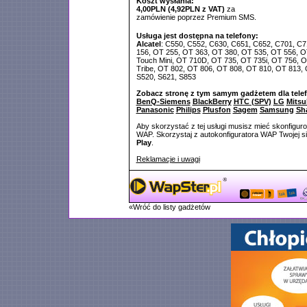
Koszt wysłania:
4,00PLN (4,92PLN z VAT)
za
zamówienie poprzez Premium SMS.
Usługa jest dostępna na telefony:
Alcatel
: C550, C552, C630, C651, C652, C701, C71
156, OT 255, OT 363, OT 380, OT 535, OT 556, 
Touch Mini, OT 710D, OT 735, OT 735i, OT 756, 
Tribe, OT 802, OT 806, OT 808, OT 810, OT 813, 
S520, S621, S853
Zobacz stronę z tym samym gadżetem dla tele
BenQ-Siemens
BlackBerry
HTC (SPV)
LG
Mitsu
Panasonic
Philips
Plusfon
Sagem
Samsung
Sh
Aby skorzystać z tej usługi musisz mieć skonfigur
WAP. Skorzystaj z autokonfiguratora WAP Twojej si
Play
.
Reklamacje i uwagi
«Wróć do listy gadżetów