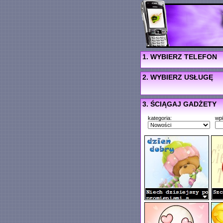
1. WYBIERZ TELEFON
2. WYBIERZ USŁUGĘ
3. ŚCIĄGAJ GADŻETY
kategoria:
wp