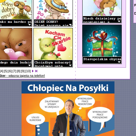
P
D
[4]
[5]
[6]
[7]
[8]
[9]
[10]
Ster
- własna tapeta na telefon!