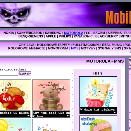
NOKIA
|
SONYERICSSON
|
SAMSUNG
|
MOTOROLA
|
LG
|
SAGEM
|
SIEMENS
|
PLU
BENQ-SIEMENS
|
APPLE
|
PHILIPS
|
PANASONIC
|
BLACKBERRY
|
MITSU
GRY JAVA
|
KOLOROWE TAPETY
|
FULLTRACK/MP3
|
REAL MUSIC
|
POL
KOLOROWE ANIMACJE
|
MONOFONIA
|
MMS
|
MOTYWY
|
SYGNAŁY SMS
|
GRA
MOTOROLA - MMS
W
M
isz czego szukasz:
HITY
szukaj»
G