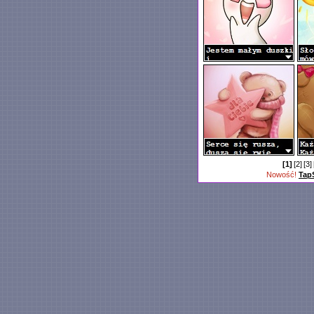
[1]
[2]
[3]
Nowość!
Tap