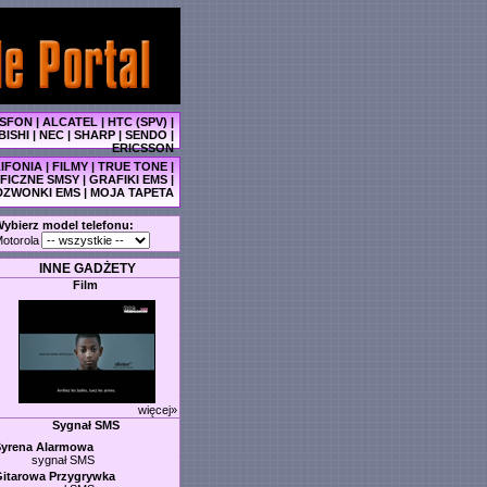
SFON
|
ALCATEL
|
HTC (SPV)
|
BISHI
|
NEC
|
SHARP
|
SENDO
|
ERICSSON
IFONIA
|
FILMY
|
TRUE TONE
|
FICZNE SMSY
|
GRAFIKI EMS
|
DZWONKI EMS
|
MOJA TAPETA
ybierz model telefonu:
otorola
INNE GADŻETY
Film
więcej»
Sygnał SMS
Syrena Alarmowa
sygnał SMS
itarowa Przygrywka