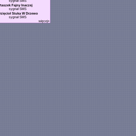
sygnał SMS
taszek Fajny Inaczej
sygnał SMS
zięcioł Stuka W Drzewo
sygnał SMS
więcej»