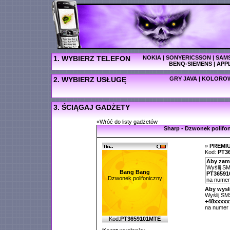
1. WYBIERZ TELEFON
NOKIA
|
SONYERICSSON
|
SAM
BENQ-SIEMENS
|
APP
2. WYBIERZ USŁUGĘ
GRY JAVA
|
KOLOROW
3. ŚCIĄGAJ GADŻETY
«Wróć do listy gadżetów
Sharp - Dzwonek polifo
»
PREMI
Kod:
PT3
Aby zamó
Wyślij SM
Bang Bang
PT36591
Dzwonek polifoniczny
na nume
Aby wysł
Wyślij SMS
+48xxxx
na numer
Kod:
PT3659101MTE