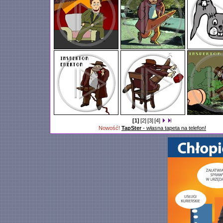
[1]
[2]
[3]
[4]
Nowość!
TapSter
- własna tapeta na telefon!