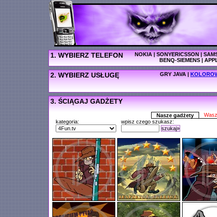
1. WYBIERZ TELEFON
NOKIA
|
SONYERICSSON
|
SAM
BENQ-SIEMENS
|
APP
2. WYBIERZ USŁUGĘ
GRY JAVA
|
KOLOROW
3. ŚCIĄGAJ GADŻETY
Wasz
Nasze gadżety
kategoria:
wpisz czego szukasz:
szukaj»