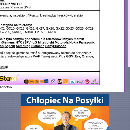
ia:
2PLN z VAT)
za
poprzez Premium SMS.
telewizja
,
inspektor
,
4Fun.tv
,
kreskówka
,
kreskówki
,
erektor
dostępna na telefony:
 GX1, GX10, GX13, GX15, GX17, GX20, GX22, GX23, GX25, GX29,
 GZ200, SX813, TM100, TM150, TM200
nę z tym samym gadżetem dla telefonów innych marek:
-Siemens
HTC (SPV)
LG
Mitsubishi
Motorola
Nokia
Panasonic
fon
Sagem
Samsung
Siemens
SonyEricsson
ć z tej usługi musisz mieć skonfigurowany telefon do połączeń z
aj z autokonfiguratora WAP Twojej sieci:
Plus GSM
,
Era
,
Orange
,
uwagi
gadżetów