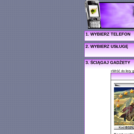
1. WYBIERZ TELEFON
2. WYBIERZ USŁUGĘ
3. ŚCIĄGAJ GADŻETY
«Wróć do listy 
Kod:
B325