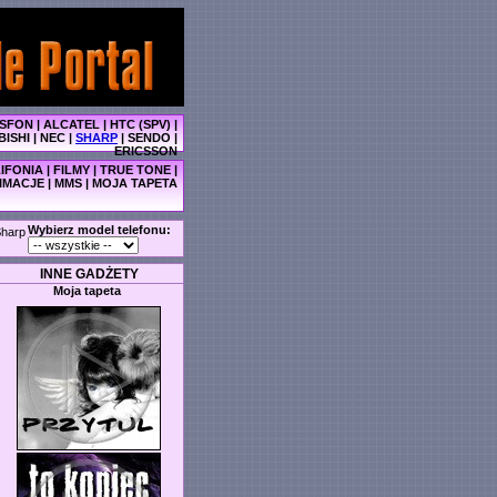
SFON
|
ALCATEL
|
HTC (SPV)
|
BISHI
|
NEC
|
SHARP
|
SENDO
|
ERICSSON
IFONIA
|
FILMY
|
TRUE TONE
|
IMACJE
|
MMS
|
MOJA TAPETA
Wybierz model telefonu:
harp
INNE GADŻETY
Moja tapeta