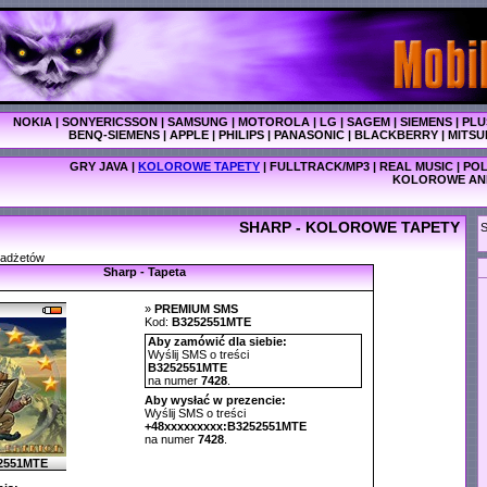
NOKIA
|
SONYERICSSON
|
SAMSUNG
|
MOTOROLA
|
LG
|
SAGEM
|
SIEMENS
|
PLU
BENQ-SIEMENS
|
APPLE
|
PHILIPS
|
PANASONIC
|
BLACKBERRY
|
MITSU
GRY JAVA
|
KOLOROWE TAPETY
|
FULLTRACK/MP3
|
REAL MUSIC
|
POL
KOLOROWE AN
SHARP - KOLOROWE TAPETY
S
gadżetów
Sharp - Tapeta
»
PREMIUM SMS
Kod:
B3252551MTE
Aby zamówić dla siebie:
Wyślij SMS o treści
B3252551MTE
na numer
7428
.
Aby wysłać w prezencie:
Wyślij SMS o treści
+48xxxxxxxxx:B3252551MTE
na numer
7428
.
2551MTE