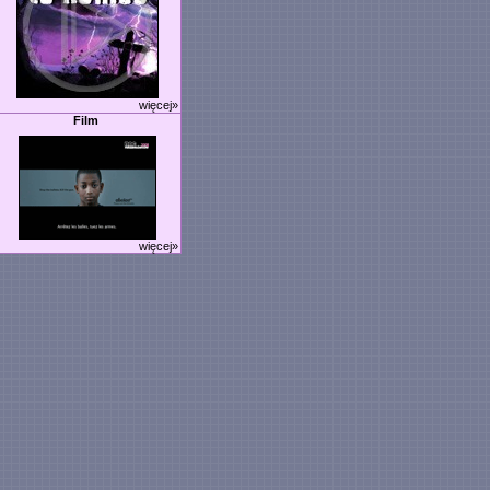
więcej»
Film
więcej»