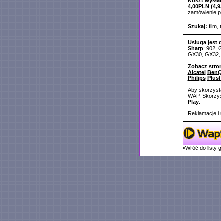
Koszt wysłan
4,00PLN (4,9
zamówienie 
Szukaj:
film
,
Usługa jest 
Sharp
: 902,
GX30, GX32,
Zobacz stro
Alcatel
BenQ
Philips
Plus
Aby skorzysta
WAP. Skorzyst
Play
.
Reklamacje i 
«Wróć do listy 