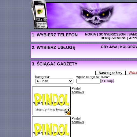
1. WYBIERZ TELEFON
NOKIA
|
SONYERICSSON
|
SAM
BENQ-SIEMENS
|
APP
2. WYBIERZ USŁUGĘ
GRY JAVA
|
KOLOROW
3. ŚCIĄGAJ GADŻETY
Wasz
Nasze gadżety
kategoria:
wpisz czego szukasz:
szukaj»
Pindol
zamów»
Pindol
zamów»