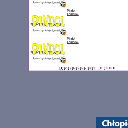
Pindol
zamów»
Pindol
zamów»
[1]
[2]
[3]
[4]
[5]
[6]
[7]
[8]
[9]
...
[113]