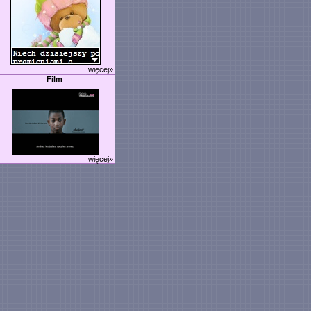
więcej»
Film
więcej»