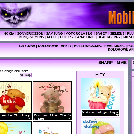
NOKIA
|
SONYERICSSON
|
SAMSUNG
|
MOTOROLA
|
LG
|
SAGEM
|
SIEMENS
|
PLU
BENQ-SIEMENS
|
APPLE
|
PHILIPS
|
PANASONIC
|
BLACKBERRY
|
MITSU
GRY JAVA
|
KOLOROWE TAPETY
|
FULLTRACK/MP3
|
REAL MUSIC
|
POL
KOLOROWE AN
SHARP - MMS
S
isz czego szukasz:
HITY
szukaj»