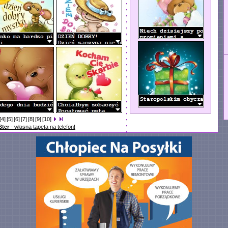
[4]
[5]
[6]
[7]
[8]
[9]
[10]
Ster
- własna tapeta na telefon!