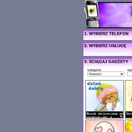
1. WYBIERZ TELEFON
2. WYBIERZ USŁUGĘ
3. ŚCIĄGAJ GADŻETY
kategoria:
wp