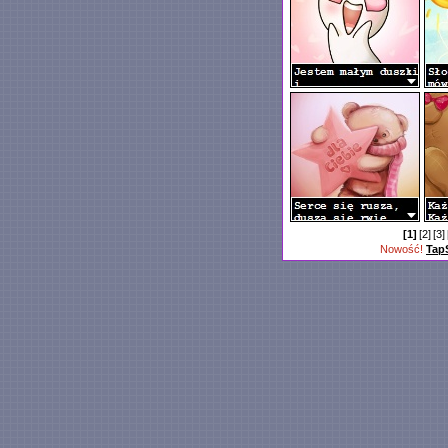
[1]
[2]
[3]
Nowość!
Tap