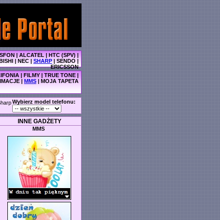
SFON
|
ALCATEL
|
HTC (SPV)
|
BISHI
|
NEC
|
SHARP
|
SENDO
|
ERICSSON
IFONIA
|
FILMY
|
TRUE TONE
|
IMACJE
|
MMS
|
MOJA TAPETA
Wybierz model telefonu:
harp
INNE GADŻETY
MMS