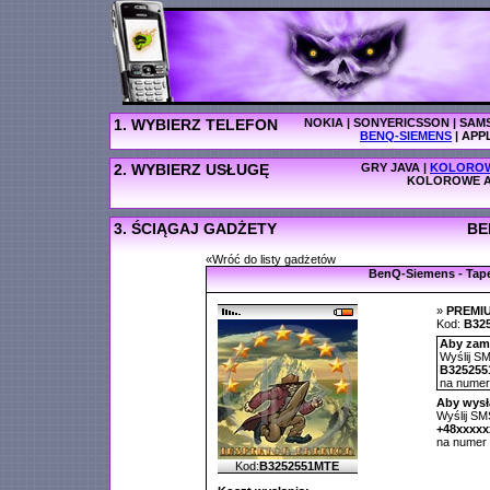
1. WYBIERZ TELEFON
NOKIA
|
SONYERICSSON
|
SAM
BENQ-SIEMENS
|
APP
2. WYBIERZ USŁUGĘ
GRY JAVA
|
KOLOROW
KOLOROWE A
3. ŚCIĄGAJ GADŻETY
BE
«Wróć do listy gadżetów
BenQ-Siemens - Tap
»
PREMI
Kod:
B32
Aby zamó
Wyślij SM
B325255
na nume
Aby wysł
Wyślij SMS
+48xxxx
na numer
Kod:
B3252551MTE