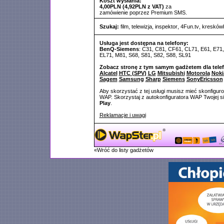
Koszt wysłania:
4,00PLN (4,92PLN z VAT)
za
zamówienie poprzez Premium SMS.
Szukaj:
film
,
telewizja
,
inspektor
,
4Fun.tv
,
kresków
Usługa jest dostępna na telefony:
BenQ-Siemens
: C31, C81, CF61, CL71, E61, E71
EL71, M81, S68, S81, S82, S88, SL91
Zobacz stronę z tym samym gadżetem dla tele
Alcatel
HTC (SPV)
LG
Mitsubishi
Motorola
Noki
Sagem
Samsung
Sharp
Siemens
SonyEricsson
Aby skorzystać z tej usługi musisz mieć skonfigur
WAP. Skorzystaj z autokonfiguratora WAP Twojej si
Play
.
Reklamacje i uwagi
«Wróć do listy gadżetów