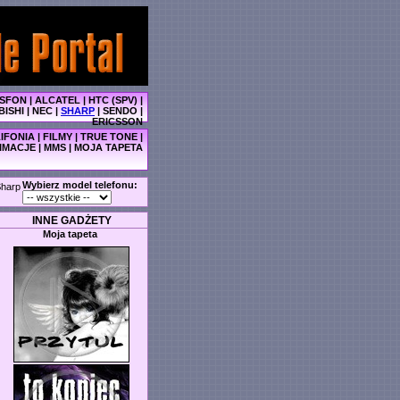
SFON
|
ALCATEL
|
HTC (SPV)
|
BISHI
|
NEC
|
SHARP
|
SENDO
|
ERICSSON
IFONIA
|
FILMY
|
TRUE TONE
|
IMACJE
|
MMS
|
MOJA TAPETA
Wybierz model telefonu:
harp
INNE GADŻETY
Moja tapeta