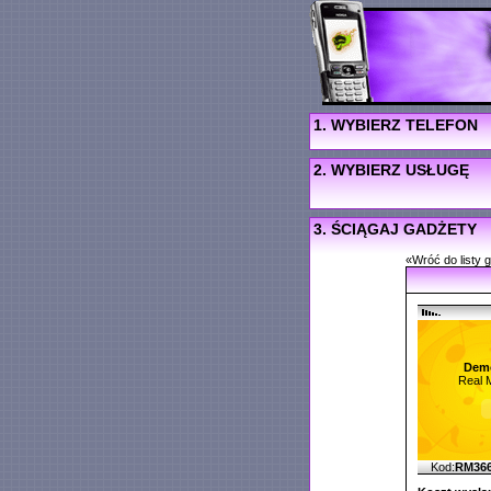
1. WYBIERZ TELEFON
2. WYBIERZ USŁUGĘ
3. ŚCIĄGAJ GADŻETY
«Wróć do listy 
Dem
Real 
Kod:
RM36