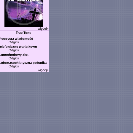
więcej»
True Tone
Uroczysta wiadomość
Odgłos
elefoniczne wariatkowo
Odgłos
Samochodowy zlot
Odgłos
Sadomasochistyczna pobudka
Odgłos
więcej»