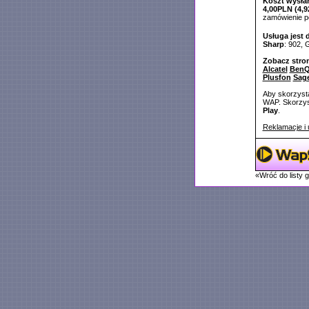
Koszt wysłan
4,00PLN (4,9
zamówienie 
Usługa jest 
Sharp
: 902,
Zobacz stro
Alcatel
BenQ
Plusfon
Sag
Aby skorzysta
WAP. Skorzyst
Play
.
Reklamacje i 
«Wróć do listy 