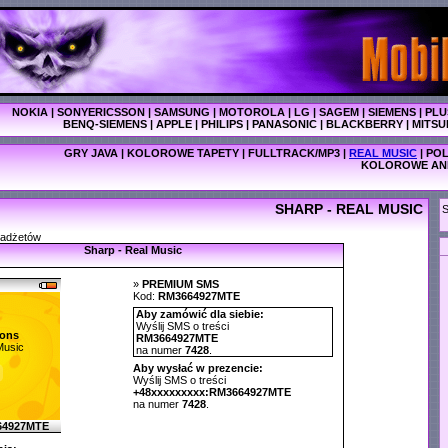
NOKIA
|
SONYERICSSON
|
SAMSUNG
|
MOTOROLA
|
LG
|
SAGEM
|
SIEMENS
|
PLU
BENQ-SIEMENS
|
APPLE
|
PHILIPS
|
PANASONIC
|
BLACKBERRY
|
MITSU
GRY JAVA
|
KOLOROWE TAPETY
|
FULLTRACK/MP3
|
REAL MUSIC
|
POL
KOLOROWE AN
SHARP - REAL MUSIC
S
gadżetów
Sharp - Real Music
»
PREMIUM SMS
Kod:
RM3664927MTE
Aby zamówić dla siebie:
Wyślij SMS o treści
ons
RM3664927MTE
Music
na numer
7428
.
Aby wysłać w prezencie:
Wyślij SMS o treści
+48xxxxxxxxx:RM3664927MTE
na numer
7428
.
64927MTE