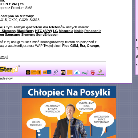
ia:
2PLN z VAT)
za
poprzez Premium SMS.
dostępna na telefony:
 GX15, GX20, GX29, SX813
nę z tym samym gadżetem dla telefonów innych marek:
-Siemens
BlackBerry
HTC (SPV)
LG
Motorola
Nokia
Panasonic
em
Samsung
Siemens
SonyEricsson
ć z tej usługi musisz mieć skonfigurowany telefon do połączeń z
aj z autokonfiguratora WAP Twojej sieci:
Plus GSM
,
Era
,
Orange
,
T
uwagi
gadżetów