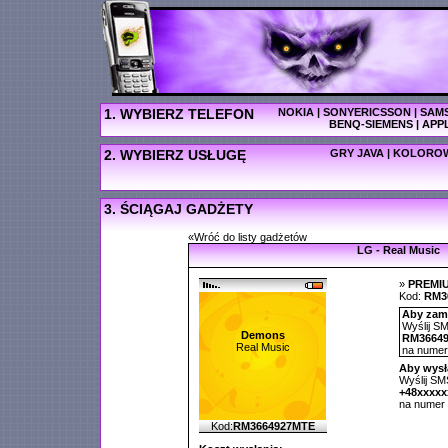
1. WYBIERZ TELEFON
NOKIA
|
SONYERICSSON
|
SAM
BENQ-SIEMENS
|
APP
2. WYBIERZ USŁUGĘ
GRY JAVA
|
KOLOROW
3. ŚCIĄGAJ GADŻETY
«Wróć do listy gadżetów
LG - Real Music
»
PREMI
Kod:
RM3
Aby zamó
Wyślij SM
Demons
RM3664
Real Music
na nume
Aby wysł
Wyślij SMS
+48xxxx
na numer
Kod:
RM3664927MTE