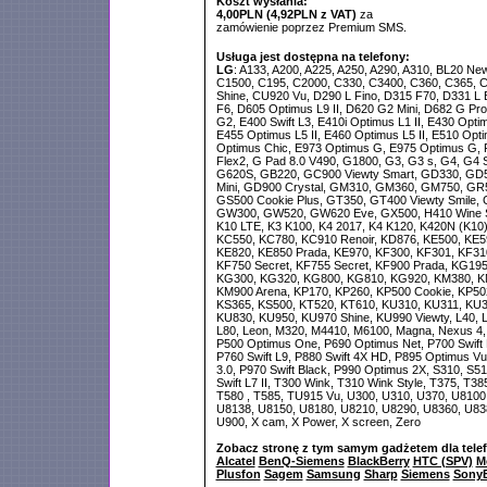
Koszt wysłania:
4,00PLN (4,92PLN z VAT)
za
zamówienie poprzez Premium SMS.
Usługa jest dostępna na telefony:
LG
: A133, A200, A225, A250, A290, A310, BL20 Ne
C1500, C195, C2000, C330, C3400, C360, C365,
Shine, CU920 Vu, D290 L Fino, D315 F70, D331 L 
F6, D605 Optimus L9 II, D620 G2 Mini, D682 G Pro 
G2, E400 Swift L3, E410i Optimus L1 II, E430 Optim
E455 Optimus L5 II, E460 Optimus L5 II, E510 Opt
Optimus Chic, E973 Optimus G, E975 Optimus G, 
Flex2, G Pad 8.0 V490, G1800, G3, G3 s, G4, G4 S
G620S, GB220, GC900 Viewty Smart, GD330, GD
Mini, GD900 Crystal, GM310, GM360, GM750, GR5
GS500 Cookie Plus, GT350, GT400 Viewty Smile, 
GW300, GW520, GW620 Eve, GX500, H410 Wine Sm
K10 LTE, K3 K100, K4 2017, K4 K120, K420N (K10)
KC550, KC780, KC910 Renoir, KD876, KE500, KE5
KE820, KE850 Prada, KE970, KF300, KF301, KF31
KF750 Secret, KF755 Secret, KF900 Prada, KG19
KG300, KG320, KG800, KG810, KG920, KM380, KM
KM900 Arena, KP170, KP260, KP500 Cookie, KP50
KS365, KS500, KT520, KT610, KU310, KU311, KU3
KU830, KU950, KU970 Shine, KU990 Viewty, L40, L5
L80, Leon, M320, M4410, M6100, Magna, Nexus 4,
P500 Optimus One, P690 Optimus Net, P700 Swift 
P760 Swift L9, P880 Swift 4X HD, P895 Optimus Vu
3.0, P970 Swift Black, P990 Optimus 2X, S310, S510
Swift L7 II, T300 Wink, T310 Wink Style, T375, T38
T580 , T585, TU915 Vu, U300, U310, U370, U8100
U8138, U8150, U8180, U8210, U8290, U8360, U83
U900, X cam, X Power, X screen, Zero
Zobacz stronę z tym samym gadżetem dla tele
Alcatel
BenQ-Siemens
BlackBerry
HTC (SPV)
M
Plusfon
Sagem
Samsung
Sharp
Siemens
SonyE