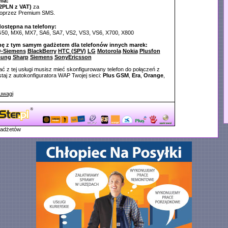
ia:
2PLN z VAT)
za
poprzez Premium SMS.
dostępna na telefony:
G50, MX6, MX7, SA6, SA7, VS2, VS3, VS6, X700, X800
nę z tym samym gadżetem dla telefonów innych marek:
-Siemens
BlackBerry
HTC (SPV)
LG
Motorola
Nokia
Plusfon
sung
Sharp
Siemens
SonyEricsson
ć z tej usługi musisz mieć skonfigurowany telefon do połączeń z
aj z autokonfiguratora WAP Twojej sieci:
Plus GSM
,
Era
,
Orange
,
uwagi
gadżetów