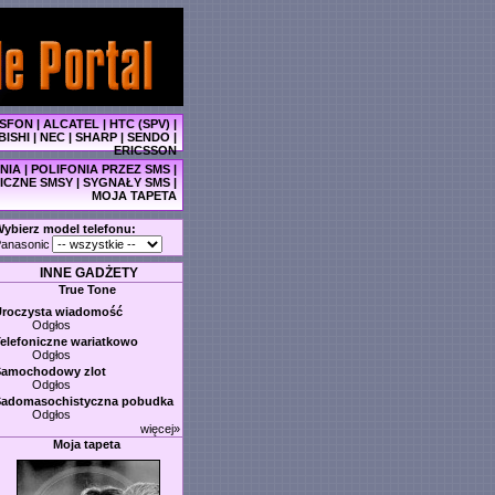
SFON
|
ALCATEL
|
HTC (SPV)
|
BISHI
|
NEC
|
SHARP
|
SENDO
|
ERICSSON
NIA
|
POLIFONIA PRZEZ SMS
|
ICZNE SMSY
|
SYGNAŁY SMS
|
MOJA TAPETA
ybierz model telefonu:
anasonic
INNE GADŻETY
True Tone
Uroczysta wiadomość
Odgłos
elefoniczne wariatkowo
Odgłos
Samochodowy zlot
Odgłos
Sadomasochistyczna pobudka
Odgłos
więcej»
Moja tapeta