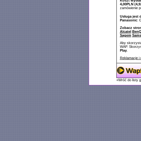
Koszt wysłan
4,00PLN (4,9
zamówienie 
Usługa jest 
Panasonic
: 
Zobacz stro
Alcatel
BenQ
Sagem
Sam
Aby skorzysta
WAP. Skorzyst
Play
.
Reklamacje i 
«Wróć do listy 