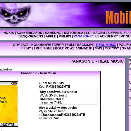
NOKIA
|
SONYERICSSON
|
SAMSUNG
|
MOTOROLA
|
LG
|
SAGEM
|
SIEMENS
|
PLU
BENQ-SIEMENS
|
APPLE
|
PHILIPS
|
PANASONIC
|
BLACKBERRY
|
MITSU
GRY JAVA
|
KOLOROWE TAPETY
|
FULLTRACK/MP3
|
REAL MUSIC
|
POLIFO
FILMY
|
TRUE TONE
|
KOLOROWE ANIMACJE
|
MMS
|
MOTYWY
|
GRAF
PANASONIC - REAL MUSIC
W
P
gadżetów
Panasonic - Real Music
»
PREMIUM SMS
Kod:
RM3664927MTE
T
Aby zamówić dla siebie:
Wyślij SMS o treści
ons
RM3664927MTE
Music
na numer
7428
.
Aby wysłać w prezencie:
Wyślij SMS o treści
+48xxxxxxxxx:RM3664927MTE
na numer
7428
.
64927MTE