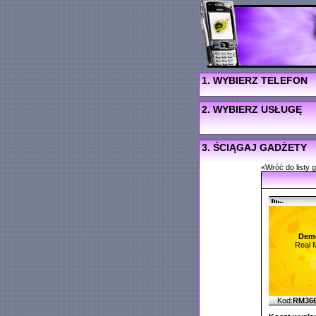
1. WYBIERZ TELEFON
2. WYBIERZ USŁUGĘ
3. ŚCIĄGAJ GADŻETY
«Wróć do listy 
Dem
Real 
Kod:
RM36