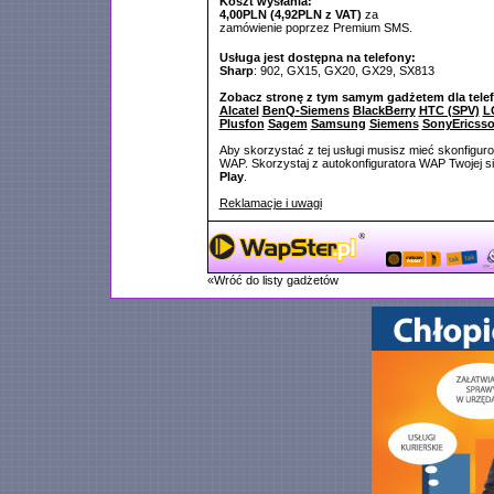
Koszt wysłania:
4,00PLN (4,92PLN z VAT)
za
zamówienie poprzez Premium SMS.
Usługa jest dostępna na telefony:
Sharp
: 902, GX15, GX20, GX29, SX813
Zobacz stronę z tym samym gadżetem dla tele
Alcatel
BenQ-Siemens
BlackBerry
HTC (SPV)
L
Plusfon
Sagem
Samsung
Siemens
SonyEricss
Aby skorzystać z tej usługi musisz mieć skonfigur
WAP. Skorzystaj z autokonfiguratora WAP Twojej si
Play
.
Reklamacje i uwagi
«Wróć do listy gadżetów