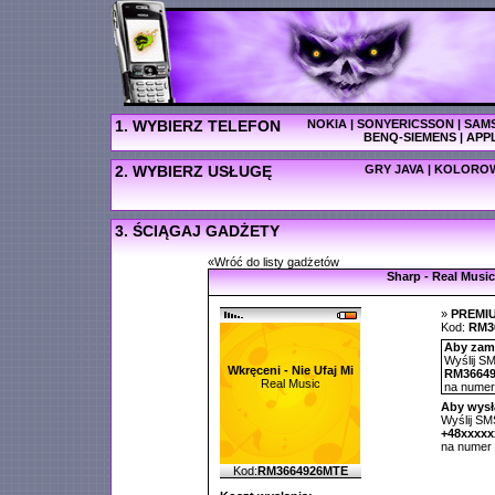
1. WYBIERZ TELEFON
NOKIA
|
SONYERICSSON
|
SAM
BENQ-SIEMENS
|
APP
2. WYBIERZ USŁUGĘ
GRY JAVA
|
KOLOROW
3. ŚCIĄGAJ GADŻETY
«Wróć do listy gadżetów
Sharp - Real Music
»
PREMI
Kod:
RM3
Aby zamó
Wyślij SM
Wkręceni - Nie Ufaj Mi
RM3664
Real Music
na nume
Aby wysł
Wyślij SMS
+48xxxx
na numer
Kod:
RM3664926MTE