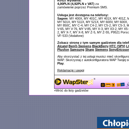
Koszt wysłania:
4,00PLN (4,92PLN z VAT)
za
zamówienie poprzez Premium SMS.
Usługa jest dostępna na telefony:
Sagem
: MY 400X, MY 401C, MY 401X, MY 401Z, 
MY 501X, MY 511X, MY 521X, MY 600V, MY 600X,
MY 850C, MY C-4, MY C4-2, MY C5-2, MY C5-3, M
V-65, MY V-76, MY V-85, MY X-3, MY X3-2, MY X5-
2, MY X-7, MY X-8, MY Z-5, MY Z-55, P9521 Porsc
VF-533 (Vodafone)
Zobacz stronę z tym samym gadżetem dla tele
Alcatel
BenQ-Siemens
BlackBerry
HTC (SPV)
L
Plusfon
Samsung
Sharp
Siemens
SonyEricsso
Aby skorzystać z tej usługi musisz mieć skonfigur
WAP. Skorzystaj z autokonfiguratora WAP Twojej si
Play
.
Reklamacje i uwagi
«Wróć do listy gadżetów