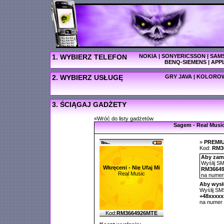
1. WYBIERZ TELEFON
NOKIA
|
SONYERICSSON
|
SAM
BENQ-SIEMENS
|
APP
2. WYBIERZ USŁUGĘ
GRY JAVA
|
KOLOROW
3. ŚCIĄGAJ GADŻETY
«Wróć do listy gadżetów
Sagem - Real Musi
»
PREMI
Kod:
RM3
Aby zamó
Wyślij SM
Wkręceni - Nie Ufaj Mi
RM3664
Real Music
na nume
Aby wysł
Wyślij SMS
+48xxxx
na numer
Kod:
RM3664926MTE