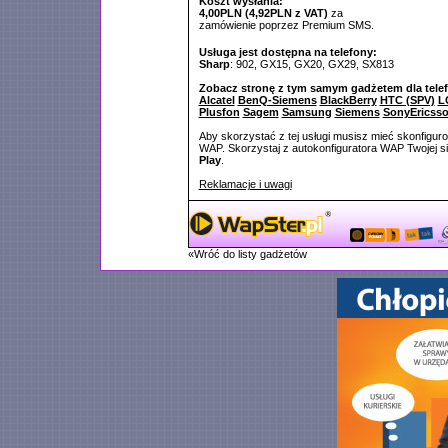
Koszt wysłania:
4,00PLN (4,92PLN z VAT)
za
zamówienie poprzez Premium SMS.
Usługa jest dostępna na telefony:
Sharp
: 902, GX15, GX20, GX29, SX813
Zobacz stronę z tym samym gadżetem dla tele
Alcatel
BenQ-Siemens
BlackBerry
HTC (SPV)
L
Plusfon
Sagem
Samsung
Siemens
SonyEricss
Aby skorzystać z tej usługi musisz mieć skonfigur
WAP. Skorzystaj z autokonfiguratora WAP Twojej si
Play
.
Reklamacje i uwagi
«Wróć do listy gadżetów