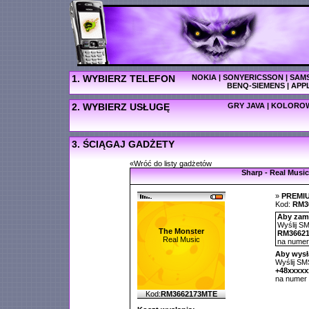
1. WYBIERZ TELEFON
NOKIA
|
SONYERICSSON
|
SAM
BENQ-SIEMENS
|
APP
2. WYBIERZ USŁUGĘ
GRY JAVA
|
KOLOROW
3. ŚCIĄGAJ GADŻETY
«Wróć do listy gadżetów
Sharp - Real Music
»
PREMI
Kod:
RM3
Aby zamó
Wyślij SM
The Monster
RM3662
Real Music
na nume
Aby wysł
Wyślij SMS
+48xxxx
na numer
Kod:
RM3662173MTE