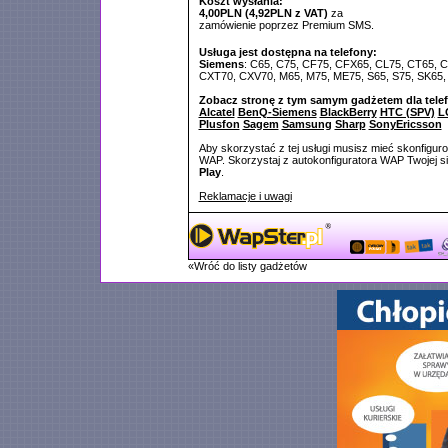
Koszt wysłania:
4,00PLN (4,92PLN z VAT)
za
zamówienie poprzez Premium SMS.
Usługa jest dostępna na telefony:
Siemens
: C65, C75, CF75, CFX65, CL75, CT65, 
CXT70, CXV70, M65, M75, ME75, S65, S75, SK65,
Zobacz stronę z tym samym gadżetem dla tele
Alcatel
BenQ-Siemens
BlackBerry
HTC (SPV)
L
Plusfon
Sagem
Samsung
Sharp
SonyEricsson
Aby skorzystać z tej usługi musisz mieć skonfigur
WAP. Skorzystaj z autokonfiguratora WAP Twojej si
Play
.
Reklamacje i uwagi
«Wróć do listy gadżetów