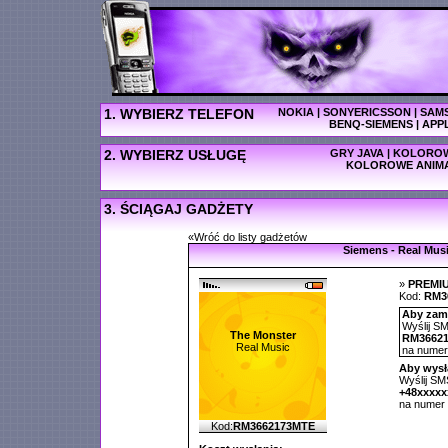
1. WYBIERZ TELEFON
NOKIA
|
SONYERICSSON
|
SAM
BENQ-SIEMENS
|
APP
2. WYBIERZ USŁUGĘ
GRY JAVA
|
KOLOROW
KOLOROWE ANIM
3. ŚCIĄGAJ GADŻETY
«Wróć do listy gadżetów
Siemens - Real Mus
»
PREMI
Kod:
RM3
Aby zamó
Wyślij SM
The Monster
RM3662
Real Music
na nume
Aby wysł
Wyślij SMS
+48xxxx
na numer
Kod:
RM3662173MTE