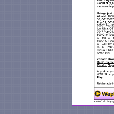
Koszt wysłan
4,00PLN (4,9
zamówienie 
Usługa jest 
Alcatel
: 1060
30, OT 2007D
Pop C2, OT 4
5050Y Pop S3
Idol Ultra, O
7047 Pop C9,
800 One Touc
OT 806, OT 8
890D, OT 903
OT Go Play, O
(5), OT Pop C1
5045X, Pixi 8
Smart mini
Zobacz stro
BenQ-Sieme
Plusfon
Sag
Aby skorzysta
WAP. Skorzyst
Play
.
Reklamacje i 
«Wróć do listy 