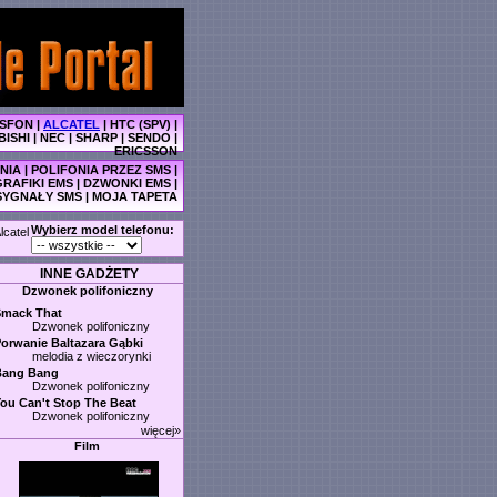
SFON
|
ALCATEL
|
HTC (SPV)
|
BISHI
|
NEC
|
SHARP
|
SENDO
|
ERICSSON
NIA
|
POLIFONIA PRZEZ SMS
|
GRAFIKI EMS
|
DZWONKI EMS
|
SYGNAŁY SMS
|
MOJA TAPETA
Wybierz model telefonu:
lcatel
INNE GADŻETY
Dzwonek polifoniczny
Smack That
Dzwonek polifoniczny
orwanie Baltazara Gąbki
melodia z wieczorynki
Bang Bang
Dzwonek polifoniczny
ou Can't Stop The Beat
Dzwonek polifoniczny
więcej»
Film