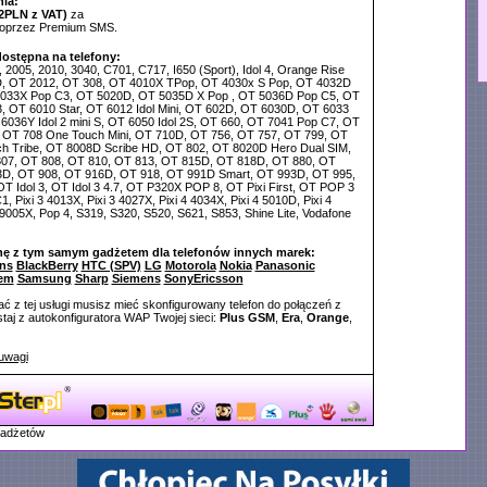
ia:
2PLN z VAT)
za
poprzez Premium SMS.
dostępna na telefony:
, 2005, 2010, 3040, C701, C717, I650 (Sport), Idol 4, Orange Rise
, OT 2012, OT 308, OT 4010X TPop, OT 4030x S Pop, OT 4032D
033X Pop C3, OT 5020D, OT 5035D X Pop , OT 5036D Pop C5, OT
, OT 6010 Star, OT 6012 Idol Mini, OT 602D, OT 6030D, OT 6033
T 6036Y Idol 2 mini S, OT 6050 Idol 2S, OT 660, OT 7041 Pop C7, OT
 OT 708 One Touch Mini, OT 710D, OT 756, OT 757, OT 799, OT
h Tribe, OT 8008D Scribe HD, OT 802, OT 8020D Hero Dual SIM,
07, OT 808, OT 810, OT 813, OT 815D, OT 818D, OT 880, OT
D, OT 908, OT 916D, OT 918, OT 991D Smart, OT 993D, OT 995,
T Idol 3, OT Idol 3 4.7, OT P320X POP 8, OT Pixi First, OT POP 3
, Pixi 3 4013X, Pixi 3 4027X, Pixi 4 4034X, Pixi 4 5010D, Pixi 4
 9005X, Pop 4, S319, S320, S520, S621, S853, Shine Lite, Vodafone
nę z tym samym gadżetem dla telefonów innych marek:
ns
BlackBerry
HTC (SPV)
LG
Motorola
Nokia
Panasonic
em
Samsung
Sharp
Siemens
SonyEricsson
ć z tej usługi musisz mieć skonfigurowany telefon do połączeń z
aj z autokonfiguratora WAP Twojej sieci:
Plus GSM
,
Era
,
Orange
,
uwagi
gadżetów