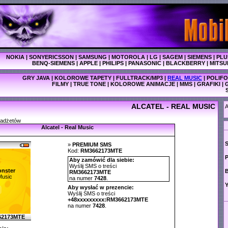
NOKIA
|
SONYERICSSON
|
SAMSUNG
|
MOTOROLA
|
LG
|
SAGEM
|
SIEMENS
|
PLU
BENQ-SIEMENS
|
APPLE
|
PHILIPS
|
PANASONIC
|
BLACKBERRY
|
MITSU
GRY JAVA
|
KOLOROWE TAPETY
|
FULLTRACK/MP3
|
REAL MUSIC
|
POLIFO
FILMY
|
TRUE TONE
|
KOLOROWE ANIMACJE
|
MMS
|
GRAFIKI
|
ALCATEL - REAL MUSIC
A
gadżetów
Alcatel - Real Music
»
PREMIUM SMS
Kod:
RM3662173MTE
P
Aby zamówić dla siebie:
Wyślij SMS o treści
nster
RM3662173MTE
Music
na numer
7428
.
Y
Aby wysłać w prezencie:
Wyślij SMS o treści
+48xxxxxxxxx:RM3662173MTE
na numer
7428
.
62173MTE