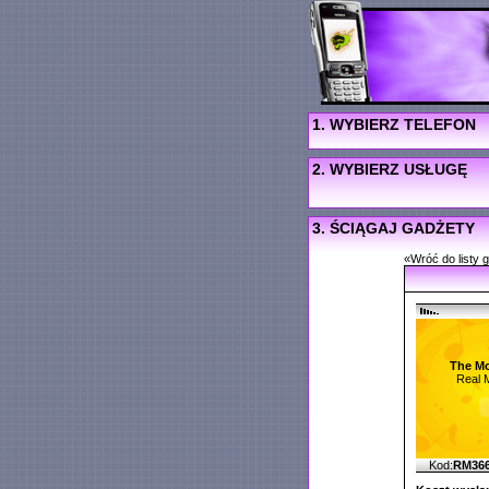
1. WYBIERZ TELEFON
2. WYBIERZ USŁUGĘ
3. ŚCIĄGAJ GADŻETY
«Wróć do listy 
The Mo
Real 
Kod:
RM36