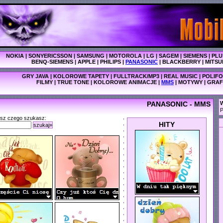
NOKIA
|
SONYERICSSON
|
SAMSUNG
|
MOTOROLA
|
LG
|
SAGEM
|
SIEMENS
|
PLU
BENQ-SIEMENS
|
APPLE
|
PHILIPS
|
PANASONIC
|
BLACKBERRY
|
MITSU
GRY JAVA
|
KOLOROWE TAPETY
|
FULLTRACK/MP3
|
REAL MUSIC
|
POLIFO
FILMY
|
TRUE TONE
|
KOLOROWE ANIMACJE
|
MMS
|
MOTYWY
|
GRAF
PANASONIC - MMS
W
P
isz czego szukasz:
HITY
szukaj»