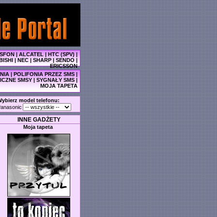
SFON
|
ALCATEL
|
HTC (SPV)
|
BISHI
|
NEC
|
SHARP
|
SENDO
|
ERICSSON
NIA
|
POLIFONIA PRZEZ SMS
|
ICZNE SMSY
|
SYGNAŁY SMS
|
MOJA TAPETA
ybierz model telefonu:
anasonic
INNE GADŻETY
Moja tapeta