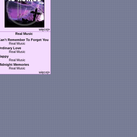
więcej»
Real Music
an't Remember To Forget You
Real Music
rdinary Love
Real Music
Happy
Real Music
idnight Memories
Real Music
więcej»