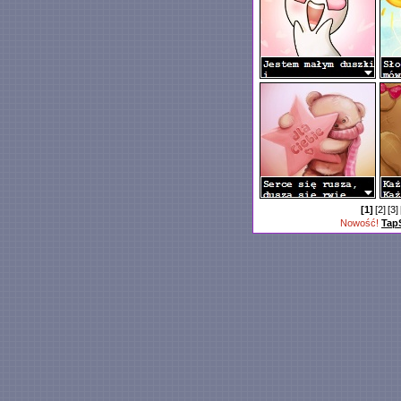
[1]
[2]
[3]
Nowość!
Tap