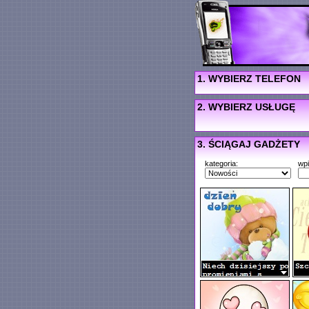
1. WYBIERZ TELEFON
2. WYBIERZ USŁUGĘ
3. ŚCIĄGAJ GADŻETY
kategoria:
wp