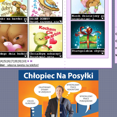
C
O
M
[4]
[5]
[6]
[7]
[8]
[9]
[10]
Ster
- własna tapeta na telefon!