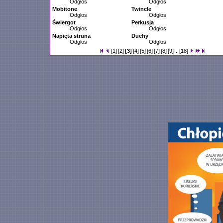
Odgłos
Odgłos
Mobitone
Twincle
Odgłos
Odgłos
Świergot
Perkusja
Odgłos
Odgłos
Napięta struna
Duchy
Odgłos
Odgłos
[1]
[2]
[3]
[4]
[5]
[6]
[7]
[8]
[9]
...
[18]