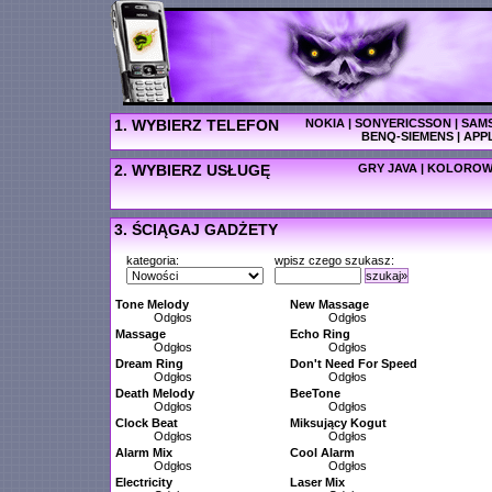
1. WYBIERZ TELEFON
NOKIA
|
SONYERICSSON
|
SAM
BENQ-SIEMENS
|
APP
2. WYBIERZ USŁUGĘ
GRY JAVA
|
KOLOROW
3. ŚCIĄGAJ GADŻETY
kategoria:
wpisz czego szukasz:
szukaj»
Tone Melody
New Massage
Odgłos
Odgłos
Massage
Echo Ring
Odgłos
Odgłos
Dream Ring
Don't Need For Speed
Odgłos
Odgłos
Death Melody
BeeTone
Odgłos
Odgłos
Clock Beat
Miksujący Kogut
Odgłos
Odgłos
Alarm Mix
Cool Alarm
Odgłos
Odgłos
Electricity
Laser Mix