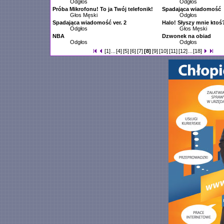
Odgłos
Odgłos
Próba Mikrofonu! To ja Twój telefonik!
Spadająca wiadomość
Głos Męski
Odgłos
Spadająca wiadomość ver. 2
Halo! Słyszy mnie ktoś
Odgłos
Głos Męski
NBA
Dzwonek na obiad
Odgłos
Odgłos
[1]
...
[4]
[5]
[6]
[7]
[8]
[9]
[10]
[11]
[12]
...
[18]