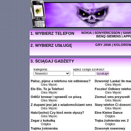
1. WYBIERZ TELEFON
NOKIA
|
SONYERICSSON
|
SAM
BENQ-SIEMENS
|
APP
2. WYBIERZ USŁUGĘ
GRY JAVA
|
KOLOROW
3. ŚCIĄGAJ GADŻETY
kategoria:
wpisz czego szukasz:
szukaj»
Palisz, pijesz a telefonu nie odbierasz?
Dzwonię! Laska! Ile m
Głos Męski
Głos Męski
Elo Elo. To ja Telefon!
Foczko! Odbierz telefo
Głos Męski
Głos Męski
Odłóż browar i sprawdź co piszą
Ziomuś sms przyszedł
Głos Męski
Głos Męski
Z dupami jest jak z wiadomościami sms
Stary telefon Ci dzwoni
Głos Męski
Głos Męski
Halo!(echo) Czy ktoś mnie słyszy?
Eine Kleine Dance
Głos Męski
Odgłos
Zegar z kukułką
Trąba żołnierska ver. 2
Odgłos
Odgłos
Trąbka żołnierska
Dzwonek rowerowy