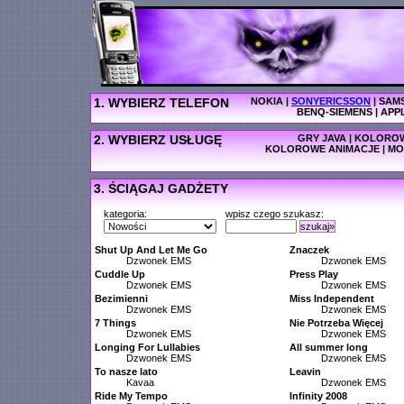
1. WYBIERZ TELEFON
NOKIA
|
SONYERICSSON
|
SAM
BENQ-SIEMENS
|
APP
2. WYBIERZ USŁUGĘ
GRY JAVA
|
KOLOROW
KOLOROWE ANIMACJE
|
MO
3. ŚCIĄGAJ GADŻETY
kategoria:
wpisz czego szukasz:
szukaj»
Shut Up And Let Me Go
Znaczek
Dzwonek EMS
Dzwonek EMS
Cuddle Up
Press Play
Dzwonek EMS
Dzwonek EMS
Bezimienni
Miss Independent
Dzwonek EMS
Dzwonek EMS
7 Things
Nie Potrzeba Więcej
Dzwonek EMS
Dzwonek EMS
Longing For Lullabies
All summer long
Dzwonek EMS
Dzwonek EMS
To nasze lato
Leavin
Kavaa
Dzwonek EMS
Ride My Tempo
Infinity 2008