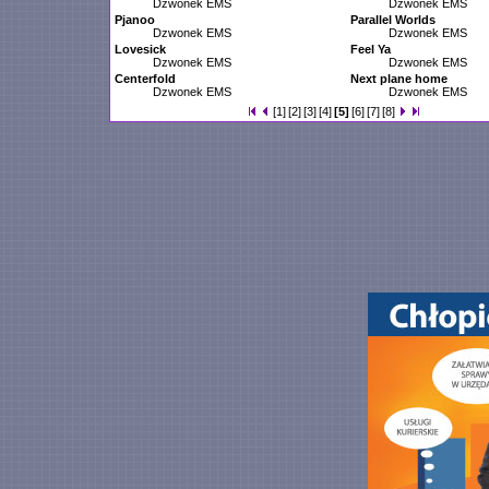
Dzwonek EMS
Dzwonek EMS
Pjanoo
Parallel Worlds
Dzwonek EMS
Dzwonek EMS
Lovesick
Feel Ya
Dzwonek EMS
Dzwonek EMS
Centerfold
Next plane home
Dzwonek EMS
Dzwonek EMS
[1]
[2]
[3]
[4]
[5]
[6]
[7]
[8]