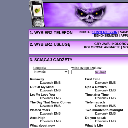
1. WYBIERZ TELEFON
NOKIA
|
SONYERICSSON
|
SAM
BENQ-SIEMENS
|
APP
2. WYBIERZ USŁUGĘ
GRY JAVA
|
KOLOROW
KOLOROWE ANIMACJE
|
MO
3. ŚCIĄGAJ GADŻETY
kategoria:
wpisz czego szukasz:
szukaj»
Runaway
First Time
Dzwonek EMS
Dzwonek EMS
Out Of My Mind
Ups & Down's
Dzwonek EMS
Dzwonek EMS
Let Me Love You
Time after Time
Dzwonek EMS
Dzwonek EMS
The Day That Never Comes
Tiefenrausch
Dzwonek EMS
Dzwonek EMS
Wasted Years
Two minutes to midnight
Dzwonek EMS
Dzwonek EMS
Aces High
Do you speak
Dzwonek EMS
Dzwonek EMS
What about now
What is Life