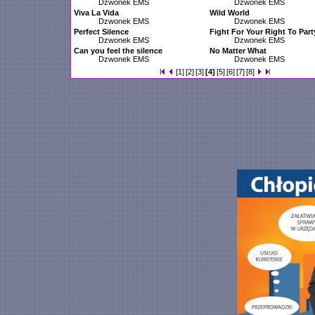
Dzwonek EMS
Dzwonek EMS
Viva La Vida
Wild World
Dzwonek EMS
Dzwonek EMS
Perfect Silence
Fight For Your Right To Part
Dzwonek EMS
Dzwonek EMS
Can you feel the silence
No Matter What
Dzwonek EMS
Dzwonek EMS
[1]
[2]
[3]
[4]
[5]
[6]
[7]
[8]