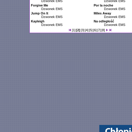
Dzwonek EMS
Dzwonek EMS
Forgive Me
Por la noche
Dzwonek EMS
Dzwonek EMS
Jump On It
Miles Away
Dzwonek EMS
Dzwonek EMS
Kayleigh
Na odległość
Dzwonek EMS
Dzwonek EMS
[1]
[2]
[3]
[4]
[5]
[6]
[7]
[8]