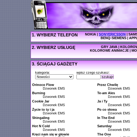
1. WYBIERZ TELEFON
NOKIA
|
SONYERICSSON
|
SAM
BENQ-SIEMENS
|
APP
2. WYBIERZ USŁUGĘ
GRY JAVA
|
KOLOROW
KOLOROWE ANIMACJE
|
MO
3. ŚCIĄGAJ GADŻETY
kategoria:
wpisz czego szukasz:
szukaj»
Orinoco Flow
Przez Chwilę
Dzwonek EMS
Dzwonek EMS
Burning
Te-am Ales
Dzwonek EMS
Dzwonek EMS
Cookie Jar
Ja i Ty
Dzwonek EMS
Dzwonek EMS
Życie to ty i ja
Po co słowa
Dzwonek EMS
Dzwonek EMS
Shingaling
In The End
Dzwonek EMS
Dzwonek EMS
Hot N Cold
Saturday
Dzwonek EMS
Dzwonek EMS
Kręci nam się w głowie
The One