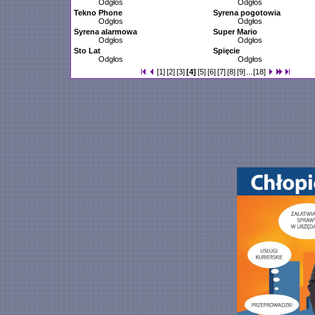
Odgłos
Odgłos
Tekno Phone
Syrena pogotowia
Odgłos
Odgłos
Syrena alarmowa
Super Mario
Odgłos
Odgłos
Sto Lat
Spięcie
Odgłos
Odgłos
[1]
[2]
[3]
[4]
[5]
[6]
[7]
[8]
[9]
...
[18]