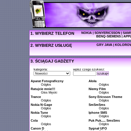
1. WYBIERZ TELEFON
NOKIA
|
SONYERICSSON
|
SAM
BENQ-SIEMENS
|
APP
2. WYBIERZ USŁUGĘ
GRY JAVA
|
KOLOROW
3. ŚCIĄGAJ GADŻETY
kategoria:
wpisz czego szukasz:
szukaj»
Aparat Fotograficzny
Ałoła
Odgłos
Odgłos
Ratujcie mnie!!!
Niemy Film
Głos Męski
Odgłos
Trance
Sony Ericsson Theme
Odgłos
Odgłos
Nokia N-Gage
SmSmSms
Odgłos
Odgłos
Nokia Tune
Iphone SMS
Odgłos
Odgłos
Cola
Puk Puk..... SmsSms
Odgłos
Odgłos
Canon D
Sygnał UFO