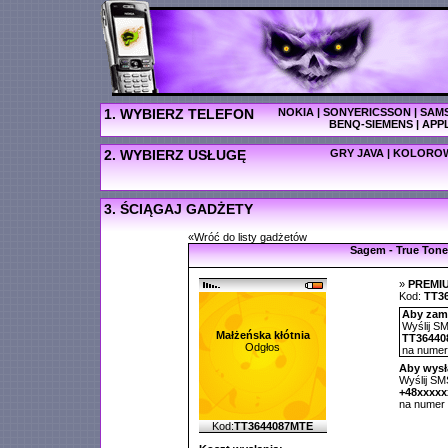
1. WYBIERZ TELEFON
NOKIA
|
SONYERICSSON
|
SAM
BENQ-SIEMENS
|
APP
2. WYBIERZ USŁUGĘ
GRY JAVA
|
KOLOROW
3. ŚCIĄGAJ GADŻETY
«Wróć do listy gadżetów
Sagem - True Tone
»
PREMI
Kod:
TT3
Aby zamó
Wyślij SM
Małżeńska kłótnia
TT36440
Odgłos
na nume
Aby wysł
Wyślij SMS
+48xxxx
na numer
Kod:
TT3644087MTE