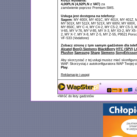
Koszt wysłania:
4,00PLN (4,92PLN z VAT)
za
zamówienie poprzez Premium SMS.
Usługa jest dostępna na telefony:
Sagem
: MY 400X, MY 401C, MY 401X, MY 401Z, 
MY 501X, MY 511X, MY 521X, MY 600V, MY 600X,
MY 850C, MY C-4, MY C4-2, MY C5-2, MY C5-3, M
V-65, MY V-76, MY V-85, MY X-3, MY X3-2, MY X5-
2, MY X-7, MY X-8, MY Z-5, MY Z-55, P9521 Porsc
VF-533 (Vodafone)
Zobacz stronę z tym samym gadżetem dla tele
Alcatel
BenQ-Siemens
BlackBerry
HTC (SPV)
L
Plusfon
Samsung
Sharp
Siemens
SonyEricsso
Aby skorzystać z tej usługi musisz mieć skonfigur
WAP. Skorzystaj z autokonfiguratora WAP Twojej si
Play
.
Reklamacje i uwagi
«Wróć do listy gadżetów